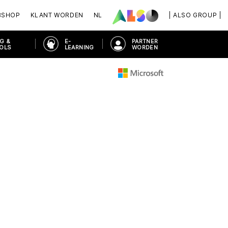
BSHOP
KLANT WORDEN
NL
| ALSO GROUP |
G &
E-
PARTNER
OOLS
LEARNING
WORDEN