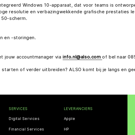
ïntegreerd Windows 10-apparaat, dat voor teams is ontworpen
oge resolutie en verbazingwekkende grafische prestaties le
e 50-scherm.
n en -storingen.
et jouw accountmanager via
info.nl@also.com
of bel naar 0
ss starten of verder uitbreiden? ALSO komt bij je langs en g
SERVICES
LEVERANCIERS
Digital Services
Apple
Financial Services
HP