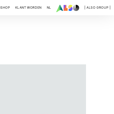
BSHOP
KLANT WORDEN
NL
| ALSO GROUP |