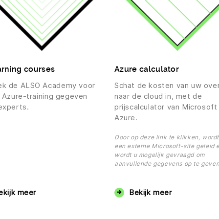
rning courses
Azure calculator
ek de ALSO Academy voor
Schat de kosten van uw ove
s Azure-training gegeven
naar de cloud in, met de
experts.
prijscalculator van Microsoft
Azure.
Door op deze link te klikken, wordt
een externe Microsoft-site geleid 
wordt u mogelijk gevraagd om
aanvullende gegevens op te geven
ekijk meer
Bekijk meer