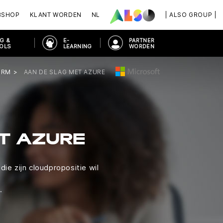
BSHOP
KLANT WORDEN
NL
| ALSO GROUP |
G &
E-
PARTNER
OOLS
LEARNING
WORDEN
ORM
AAN DE SLAG MET AZURE
T AZURE
ie zijn cloudpropositie wil
.