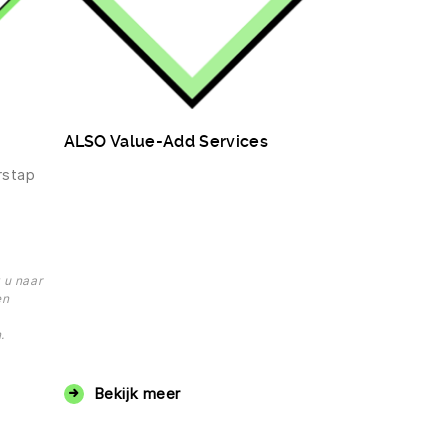
ALSO Value-Add Services
rstap
 u naar
en
.
Bekijk meer