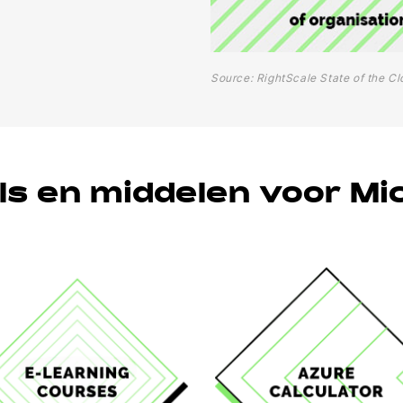
Source: RightScale State of the C
ols en middelen voor Mi