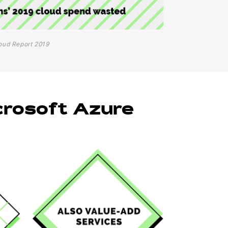
loud Report 2019
crosoft Azure