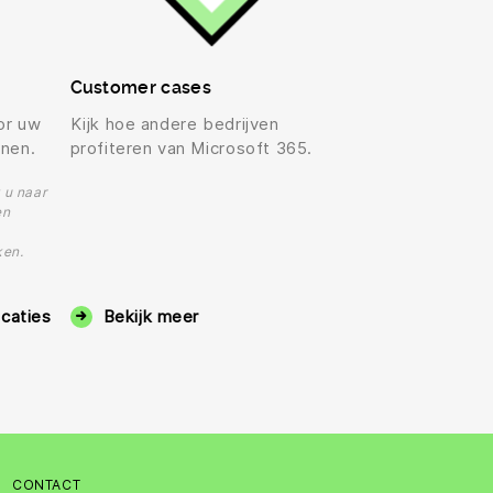
Customer cases
or uw
Kijk hoe andere bedrijven
enen.
profiteren van Microsoft 365.
 u naar
en
ken.
icaties
Bekijk meer
CONTACT