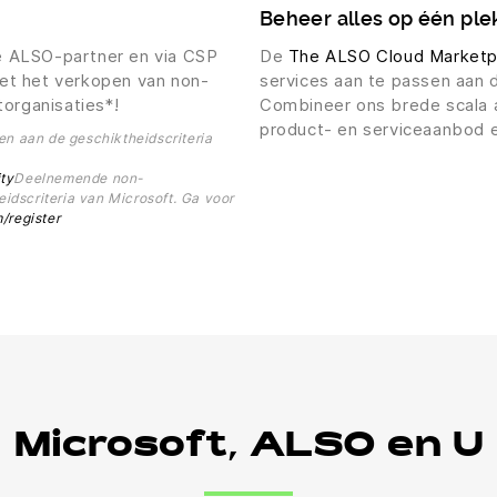
Beheer alles op één ple
ële ALSO-partner en via CSP
De
The ALSO Cloud Marketp
et het verkopen van non-
services aan te passen aan 
torganisaties*!
Combineer ons brede scala 
product- en serviceaanbod e
n aan de geschiktheidscriteria
ity
Deelnemende non-
idscriteria van Microsoft. Ga voor
/register
Microsoft, ALSO en U