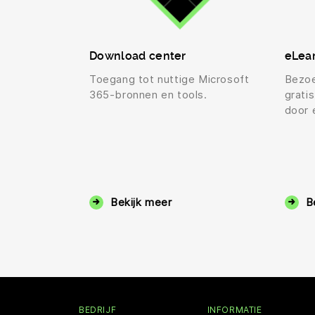
Download center
eLea
Toegang tot nuttige Microsoft
Bezo
365-bronnen en tools.
grati
door 
Bekijk meer
B
BEDRIJF
INFORMATIE