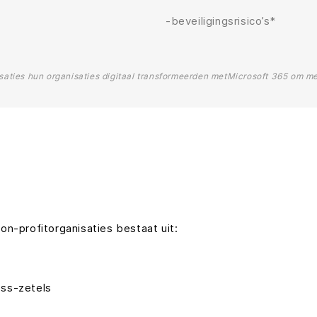
-beveiligingsrisico’s*
isaties hun organisaties digitaal transformeerden metMicrosoft 365 om m
n-profitorganisaties bestaat uit:
ess-zetels