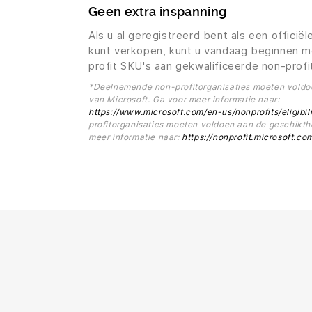
Geen extra inspanning
Als u al geregistreerd bent als een offici
kunt verkopen, kunt u vandaag beginnen m
profit SKU's aan gekwalificeerde non-profi
*Deelnemende non-profitorganisaties moeten voldoe
van Microsoft. Ga voor meer informatie naar:
https://www.microsoft.com/en-us/nonprofits/eligibil
profitorganisaties moeten voldoen aan de geschikthe
meer informatie naar:
https://nonprofit.microsoft.com