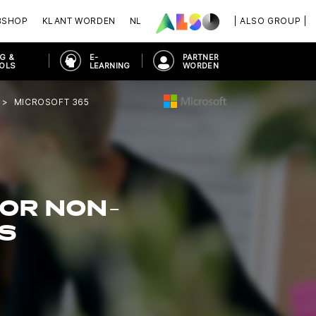
BSHOP
KLANT WORDEN
NL
| ALSO GROUP |
G &
E-
PARTNER
OOLS
LEARNING
WORDEN
MICROSOFT 365
OR NON-
S