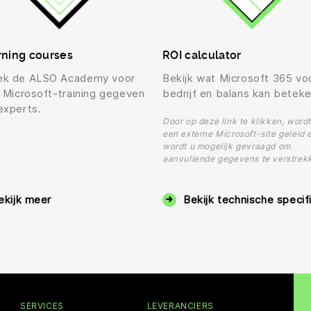
rning courses
ROI calculator
ek de ALSO Academy voor
Bekijk wat Microsoft 365 vo
s Microsoft-training gegeven
bedrijf en balans kan betek
experts.
Door op deze link te klikken, wordt
een externe Microsoft-site geleid 
wordt u mogelijk gevraagd om
aanvullende gegevens te verstrek
ekijk meer
Bekijk technische specif
SERVICES
LEVERANCIERS