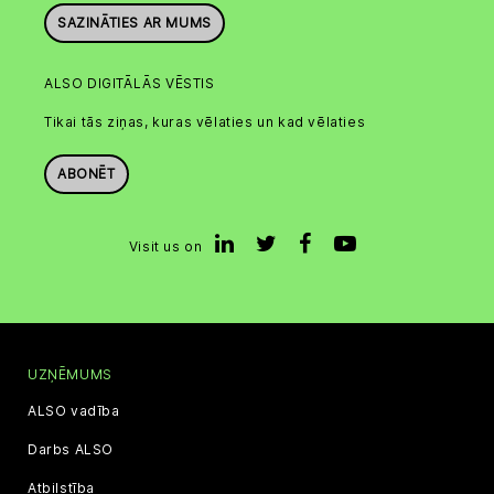
SAZINĀTIES AR MUMS
ALSO DIGITĀLĀS VĒSTIS
Tikai tās ziņas, kuras vēlaties un kad vēlaties
ABONĒT
Visit us on
UZŅĒMUMS
ALSO vadība
Darbs ALSO
Atbilstība