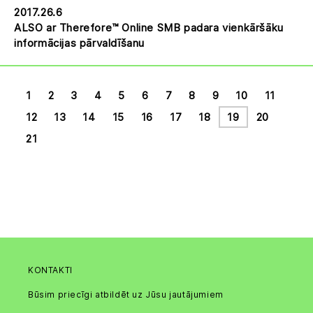
2017.26.6
ALSO ar Therefore™ Online SMB padara vienkāršāku
informācijas pārvaldīšanu
1
2
3
4
5
6
7
8
9
10
11
12
13
14
15
16
17
18
19
20
21
KONTAKTI
Būsim priecīgi atbildēt uz Jūsu jautājumiem