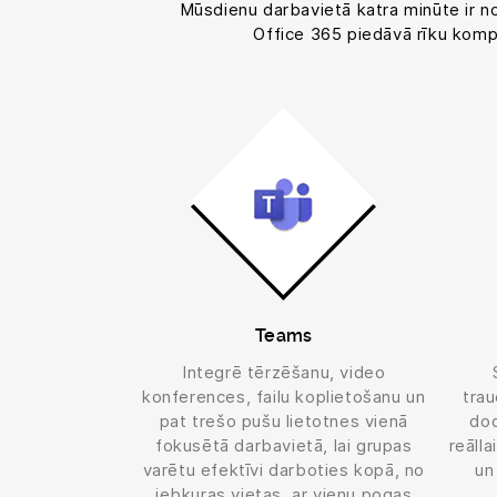
Mūsdienu darbavietā katra minūte ir no
Office 365 piedāvā rīku komp
Teams
Integrē tērzēšanu, video
konferences, failu koplietošanu un
tra
pat trešo pušu lietotnes vienā
dod
fokusētā darbavietā, lai grupas
reālla
varētu efektīvi darboties kopā, no
un
jebkuras vietas, ar vienu pogas