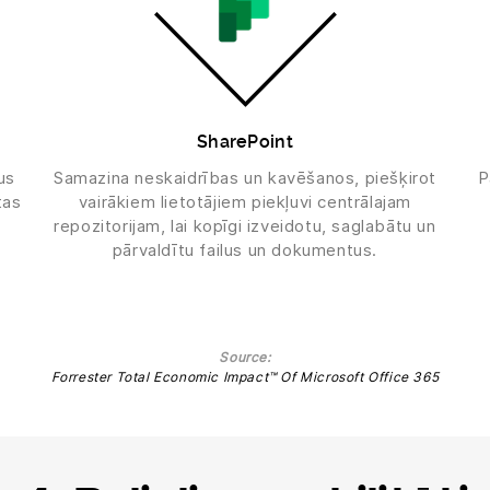
SharePoint
us
Samazina neskaidrības un kavēšanos, piešķirot
P
tas
vairākiem lietotājiem piekļuvi centrālajam
repozitorijam, lai kopīgi izveidotu, saglabātu un
pārvaldītu failus un dokumentus.
Source:
Forrester Total Economic Impact™ Of Microsoft Office 365