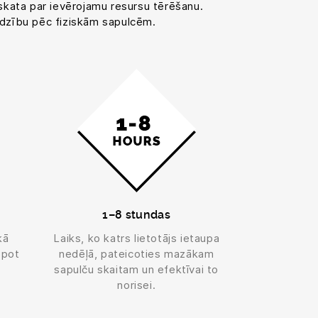
zskata par ievērojamu resursu tērēšanu.
adzību pēc fiziskām sapulcēm.
1–8 stundas
kā
Laiks, ko katrs lietotājs ietaupa
opot
nedēļā, pateicoties mazākam
sapulču skaitam un efektīvai to
norisei.