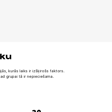
iku
ās, kurās laiks ir izšķirošs faktors.
kad grupai tā ir nepieciešama.