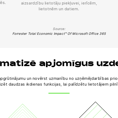
cēs.
aizsardzību lietotāju piekļuvei, ierīcēm,
lietotnēm un datiem.
Source:
Forrester Total Economic Impact™ Of Microsoft Office 365
omatizē apjomīgus uz
dīt apgrūtinājumu un novērst uzmanību no uzņēmējdarbības pri
izēt daudzas ikdienas funkcijas, lai palīdzētu lietotājiem pi