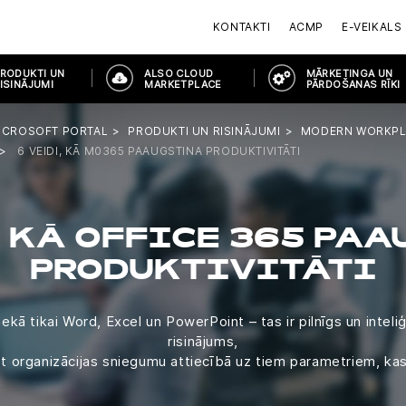
KONTAKTI
ACMP
E-VEIKALS
RODUKTI UN
ALSO CLOUD
MĀRKETINGA UN
ISINĀJUMI
MARKETPLACE
PĀRDOŠANAS RĪKI
ICROSOFT PORTAL
PRODUKTI UN RISINĀJUMI
MODERN WORKP
6 VEIDI, KĀ M0365 PAAUGSTINA PRODUKTIVITĀTI
, KĀ OFFICE 365 PA
PRODUKTIVITĀTI
nekā tikai Word, Excel un PowerPoint – tas ir pilnīgs un inte
risinājums,
t organizācijas sniegumu attiecībā uz tiem parametriem, kas i