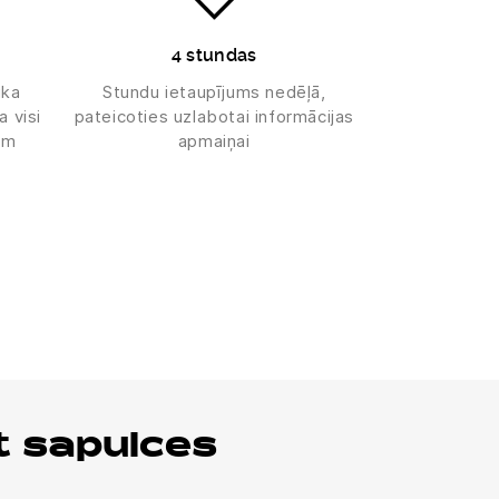
4 stundas
ika
Stundu ietaupījums nedēļā,
a visi
pateicoties uzlabotai informācijas
iem
apmaiņai
t sapulces