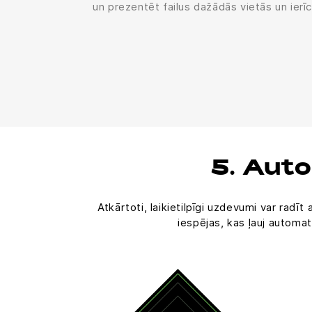
un prezentēt failus dažādās vietās un ierī
5. Aut
Atkārtoti, laikietilpīgi uzdevumi var ra
iespējas, kas ļauj automat