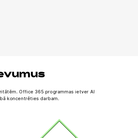
devumus
oritātēm. Office 365 programmas ietver AI
lnībā koncentrēties darbam.