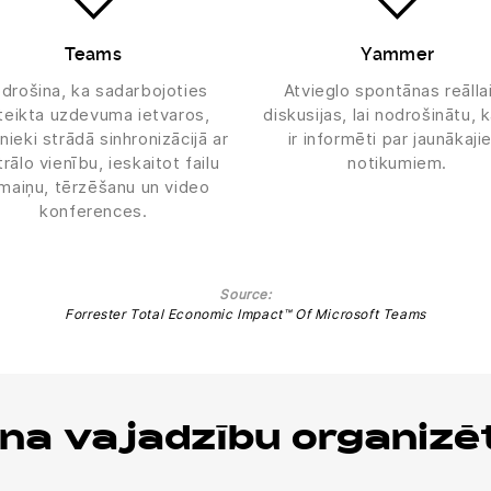
Teams
Yammer
drošina, ka sadarbojoties
Atvieglo spontānas reālla
teikta uzdevuma ietvaros,
diskusijas, lai nodrošinātu, k
nieki strādā sinhronizācijā ar
ir informēti par jaunākaj
rālo vienību, ieskaitot failu
notikumiem.
maiņu, tērzēšanu un video
konferences.
Source:
Forrester Total Economic Impact™ Of Microsoft Teams
na vajadzību organizē