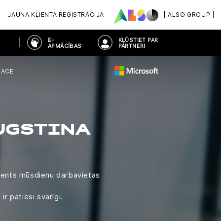
JAUNA KLIENTA REĢISTRĀCIJA
| ALSO GROUP |
E-
KĻŪSTIET PAR
APMĀCĪBAS
PARTNERI
LACE
AUGSTINA
liģents mūsdienu darbavietas
r patiesi svarīgi.