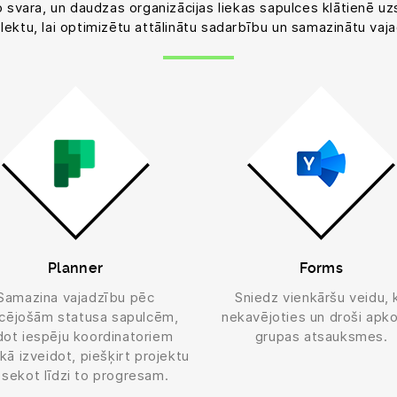
 svara, un daudzas organizācijas liekas sapulces klātienē u
lektu, lai optimizētu attālinātu sadarbību un samazinātu vaj
Planner
Forms
Samazina vajadzību pēc
Sniedz vienkāršu veidu, 
ucējošām statusa sapulcēm,
nekavējoties un droši apk
ot iespēju koordinatoriem
grupas atsauksmes.
ikā izveidot, piešķirt projektu
 sekot līdzi to progresam.