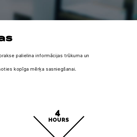
as
 prakse palielina informācijas trūkuma un
enoties kopīga mērķa sasniegšanai.