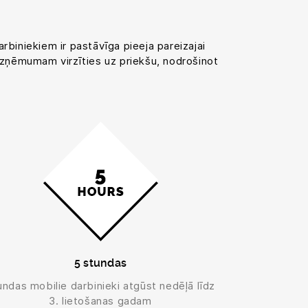
rbiniekiem ir pastāvīga pieeja pareizajai
 uzņēmumam virzīties uz priekšu, nodrošinot
5 stundas
undas mobilie darbinieki atgūst nedēļā līdz
3. lietošanas gadam