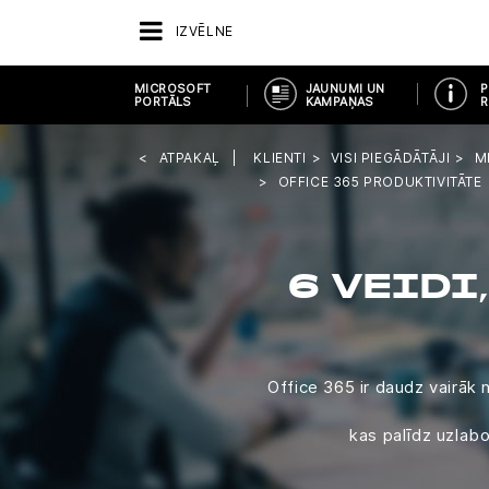
IZVĒLNE
MICROSOFT
JAUNUMI UN
P
PORTĀLS
KAMPAŅAS
R
ATPAKAĻ
KLIENTI
VISI PIEGĀDĀTĀJI
M
OFFICE 365 PRODUKTIVITĀTE
6 VEIDI
Office 365 ir daudz vairāk 
kas palīdz uzlabo