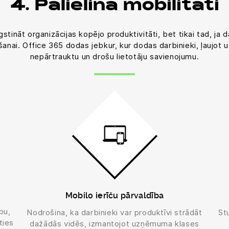
4. Palielina mobilitāti
ināt organizācijas kopējo produktivitāti, bet tikai tad, ja da
šanai. Office 365 dodas jebkur, kur dodas darbinieki, ļaujot
nepārtrauktu un drošu lietotāju savienojumu.
Mobilo ierīču pārvaldība
bu,
Nodrošina, ka darbinieki var produktīvi strādāt
St
ties
dažādās vidēs, izmantojot uzņēmuma klases