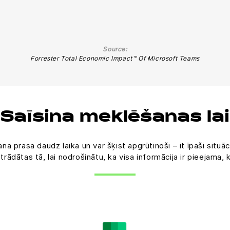
Source:
Forrester Total Economic Impact™ Of Microsoft Teams
 Saīsina meklēšanas la
 prasa daudz laika un var šķist apgrūtinoši – it īpaši situācij
rādātas tā, lai nodrošinātu, ka visa informācija ir pieejama, 