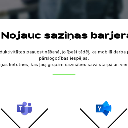
. Nojauc saziņas barjer
oduktivitātes paaugstināšanā, jo īpaši tādēļ, ka mobilā darba
pārslogotības iespējas.
ņas lietotnes, kas ļauj grupām sazināties savā starpā un vi