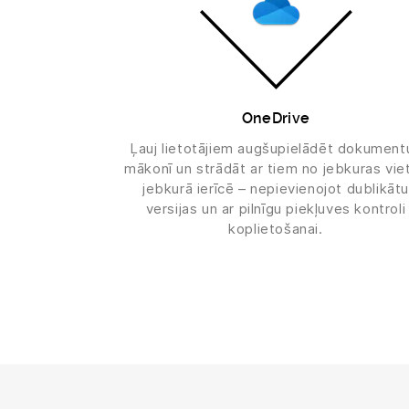
OneDrive
Ļauj lietotājiem augšupielādēt dokument
mākonī un strādāt ar tiem no jebkuras vie
jebkurā ierīcē – nepievienojot dublikātu
versijas un ar pilnīgu piekļuves kontroli
koplietošanai.