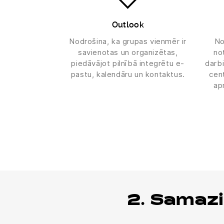
Outlook
Nodrošina, ka grupas vienmēr ir
No
savienotas un organizētas,
no
piedāvājot pilnībā integrētu e-
darbi
pastu, kalendāru un kontaktus.
cent
ap
2. Samazi