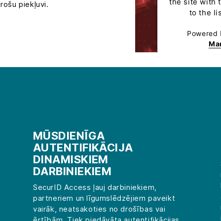
the site with
rošu piekļuvi.
to the l
Powered
Ma
MŪSDIENĪGA
AUTENTIFIKĀCIJA
DINAMISKIEM
DARBINIEKIEM
SecurID Access ļauj darbiniekiem,
partneriem un līgumslēdzējiem paveikt
vairāk, neatsakoties no drošības vai
ērtībām. Tiek piedāvāta autentifikācijas