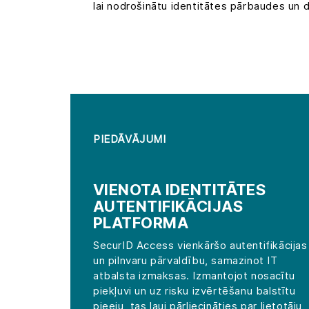
lai nodrošinātu identitātes pārbaudes un d
PIEDĀVĀJUMI
VIENOTA IDENTITĀTES
AUTENTIFIKĀCIJAS
PLATFORMA
SecurID Access vienkāršo autentifikācijas
un pilnvaru pārvaldību, samazinot IT
atbalsta izmaksas. Izmantojot nosacītu
piekļuvi un uz risku izvērtēšanu balstītu
pieeju, tas ļauj pārliecināties par lietotāju