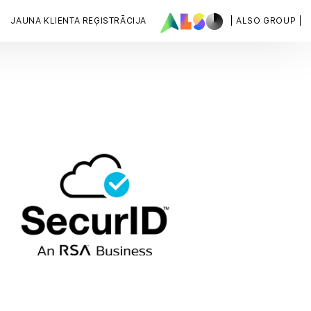
JAUNA KLIENTA REĢISTRĀCIJA
| ALSO GROUP |