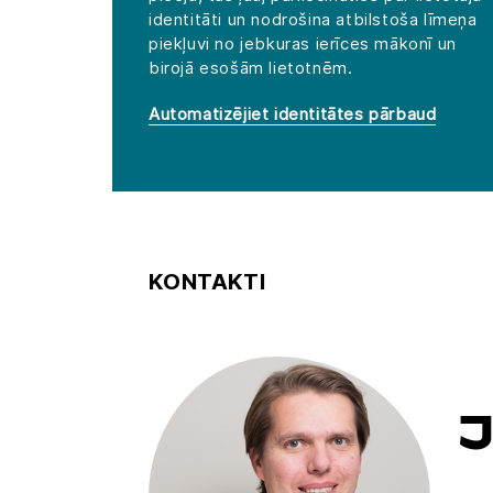
identitāti un nodrošina atbilstoša līmeņa
piekļuvi no jebkuras ierīces mākonī un
birojā esošām lietotnēm.
Automatizējiet identitātes pārbaud
KONTAKTI