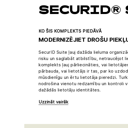
SECURID® 
KO ŠIS KOMPLEKTS PIEDĀVĀ
MODERNIZĒJIET DROŠU PIEKĻ
SecurID Suite ļauj dažāda lieluma organizā
risku un saglabāt atbilstību, netraucējot l
komplekts ļauj pārliecināties, vai lietotāji
pārbauda, vai lietotājs ir tas, par ko uzdo
mūsdienīgu un ērtu lietotāja pieredzi. Tur
nodrošina vienotu redzamību un kontroli vi
dažādās lietotāju identitātes.
Uzzināt vairāk