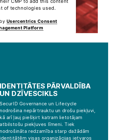
 their CMP to add this content
ist of technologies used.
 by
Usercentrics Consent
nagement Platform
IDENTITĀTES PĀRVALDĪBA
UN DZĪVESCIKLS
SecurID Governance un Lifecycle
nodrošina nepārtrauktu un drošu piekļuvi,
kā arī ļauj piešķirt katram lietotājam
atbilstošu piekļuves līmeni. Tiek
nodrošināta redzamība starp dažādām
identitātēm visas organizācijas ietvaros