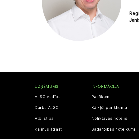
Regi
Jani
UZŅĒMUMS
INFORMĀCIJA
ALSO vadība
Pasākumi
Darbs ALSO
Kā kļūt par klientu
Atbilstība
Noliktavas hotelis
Kā mūs atrast
Sadarbības noteikumi