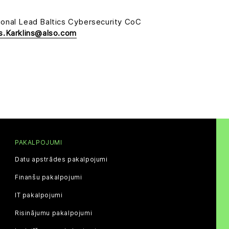
onal Lead Baltics Cybersecurity CoC
s.Karklins@also.com
PAKALPOJUMI
Datu apstrādes pakalpojumi
Finanšu pakalpojumi
IT pakalpojumi
Risinājumu pakalpojumi