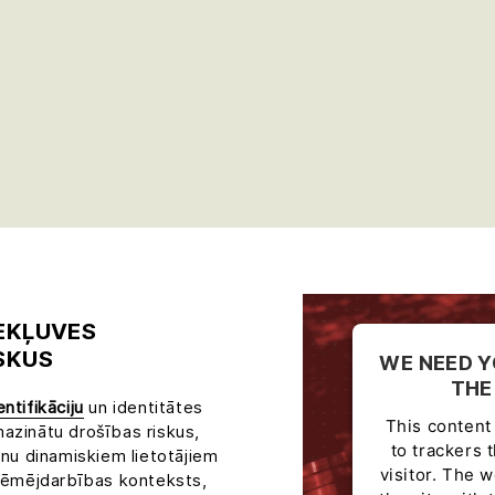
IEKĻUVES
SKUS
WE NEED Y
THE
ntifikāciju
un identitātes
This content 
 mazinātu drošības riskus,
to trackers 
anu dinamiskiem lietotājiem
visitor. The 
zņēmējdarbības konteksts,