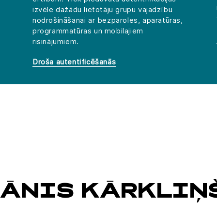
izvēle dažādu lietotāju grupu vajadzību
nodrošināšanai ar bezparoles, aparatūras,
programmatūras un mobilajiem
risinājumiem.
Droša autentificēšanās
JĀNIS KĀRKLIŅ