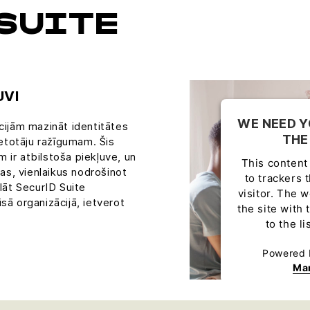
SUITE
UVI
WE NEED Y
cijām mazināt identitātes
THE
ietotāju ražīgumam. Šis
em ir atbilstoša piekļuve, un
This content 
das, vienlaikus nodrošinot
to trackers 
klāt SecurID Suite
visitor. The 
sā organizācijā, ietverot
the site with
to the l
Powered
Ma