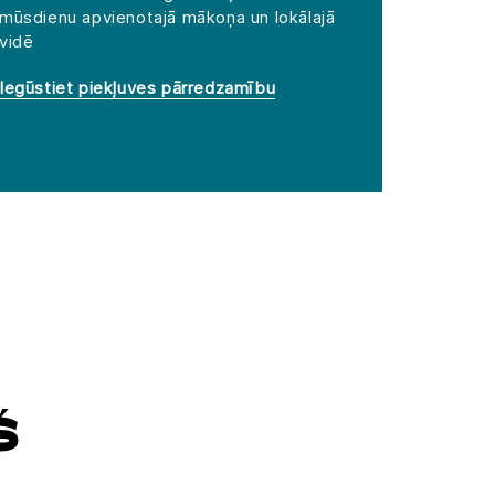
mūsdienu apvienotajā mākoņa un lokālajā
vidē
Iegūstiet piekļuves pārredzamību
Š