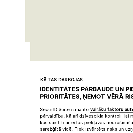
KĀ TAS DARBOJAS
IDENTITĀTES PĀRBAUDE UN P
PRIORITĀTES, ŅEMOT VĒRĀ RI
SecurID Suite izmanto
vairāku faktoru aute
pārvaldību, kā arī dzīvescikla kontroli, lai
kas saistīti ar ērtas piekļuves nodrošināš
sarežģītā vidē. Tiek izvērtēts risks un u