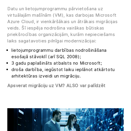
Datu un lietojumprogrammu pārvietošana uz
virtuālajām mašīnām (VM), kas darbojas Microsoft
Azure Cloud, ir vienkāršākais un ātrākais migrācijas
veids. Šī iespēja nodrošina vairākas būtiskas
priekšrocības organizācijām, kurām nepieciešams
laiks sagatavoties pilnīgai modernizācijai:
lietojumprogrammu darbības nodrošināšana
esošajā stāvoklī (arī SQL 2008);
3 gadu paplašināts atbalsts no Microsoft;
droša darbība, iegūstot laiku ieplānot atkārtotu
arhitektūras izveidi un migrāciju.
Apsverat migrāciju uz VM? ALSO var palīdzēt