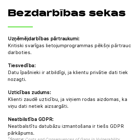
Bezdarbības sekas
Uzņēmējdarbības pārtraukumi:
Kritiski svarīgas lietojumprogrammas pēkšņi pārtrauc
darboties.
Tiesvedība:
Datu īpašnieki ir atbildīgi, ja klientu privātie dati tiek
nozagti.
Uzticības zudums:
Klienti zaudē uzticību, ja viņiem rodas aizdomas, ka
viņu dati netiek aizsargāti.
Neatbilstība GDPR:
Neatbalstītu datubāzu izmantošana ir tiešs GDPR
pārkāpums.
1
Source:
Costs and Consequences of Gaps in Vulnerability