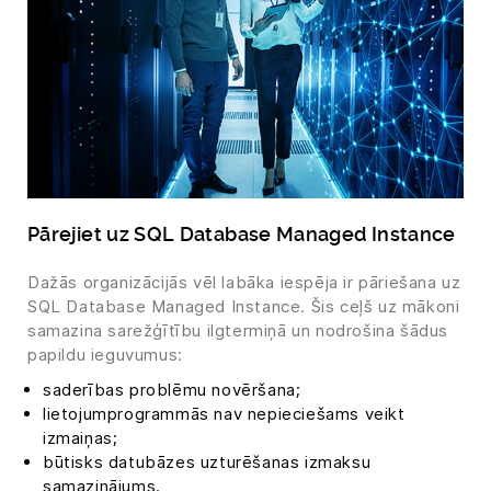
Pārejiet uz SQL Database Managed Instance
Dažās organizācijās vēl labāka iespēja ir pāriešana uz
SQL Database Managed Instance. Šis ceļš uz mākoni
samazina sarežģītību ilgtermiņā un nodrošina šādus
papildu ieguvumus:
saderības problēmu novēršana;
lietojumprogrammās nav nepieciešams veikt
izmaiņas;
būtisks datubāzes uzturēšanas izmaksu
samazinājums.