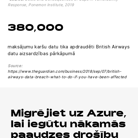
Response, Ponemon Institute, 2019
380,000
maksājumu karšu datu tika apdraudēti British Airways
datu aizsardzības pārkāpumā
Source:
https://www.theguardian.com/business/2018/sep/07/british-
airways-data-breach-what-to-do-if-you-have-been-affected
Migrējiet uz Azure,
lai iegūtu nākamās
paaudzes drošību