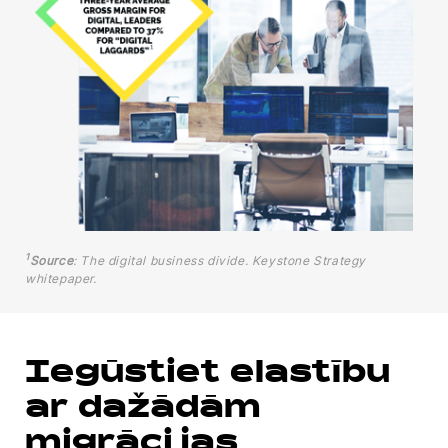
1
Source
: The digital business divide. Keystone Strategy
whitepaper.
Iegūstiet elastību
ar dažādām
migrācijas