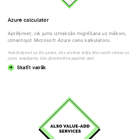
Azure calculator
Aprēķiniet, cik jums izmaksās migrēšana uz mākoni,
izmantojot Microsoft Azure cenu kalkulatoru.
Noklikšķinot uz šīs saites, tiks atvērta ārēja Microsoft vietne un
jums, iespējams, būs jānodrošina papildu dati.
Skatīt vairāk