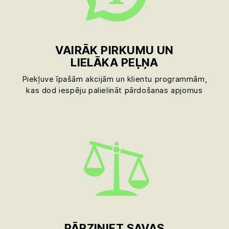
VAIRĀK PIRKUMU UN
LIELĀKA PEĻŅA
Piekļuve īpašām akcijām un klientu programmām,
kas dod iespēju palielināt pārdošanas apjomus
PĀRZINIET SAVAS