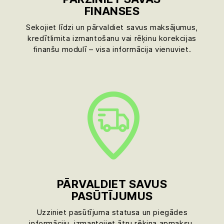
FINANSES
Sekojiet līdzi un pārvaldiet savus maksājumus,
kredītlimita izmantošanu vai rēķinu korekcijas
finanšu modulī – visa informācija vienuviet.
PĀRVALDIET SAVUS
PASŪTĪJUMUS
Uzziniet pasūtījuma statusa un piegādes
informāciju, izmantojiet ātru rēķina apmaksu,