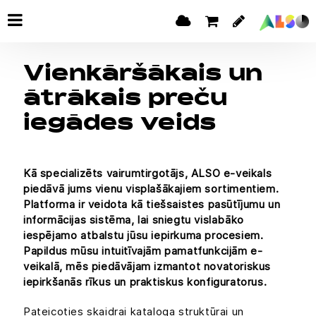
Vienkāršākais un
ātrākais preču
iegādes veids
Kā specializēts vairumtirgotājs, ALSO e-veikals
piedāvā jums vienu visplašākajiem sortimentiem.
Platforma ir veidota kā tiešsaistes pasūtījumu un
informācijas sistēma, lai sniegtu vislabāko
iespējamo atbalstu jūsu iepirkuma procesiem.
Papildus mūsu intuitīvajām pamatfunkcijām e-
veikalā, mēs piedāvājam izmantot novatoriskus
iepirkšanās rīkus un praktiskus konfiguratorus.
Pateicoties skaidrai kataloga struktūrai un