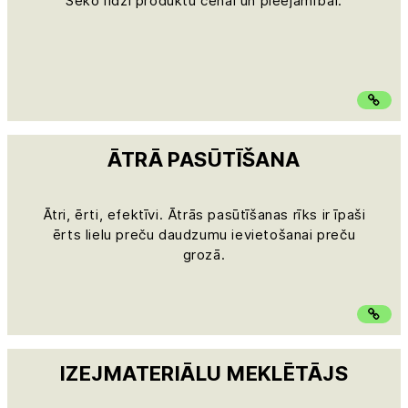
Seko līdzi produktu cenai un pieejamībai.
ĀTRĀ PASŪTĪŠANA
Ātri, ērti, efektīvi. Ātrās pasūtīšanas rīks ir īpaši
ērts lielu preču daudzumu ievietošanai preču
grozā.
IZEJMATERIĀLU MEKLĒTĀJS