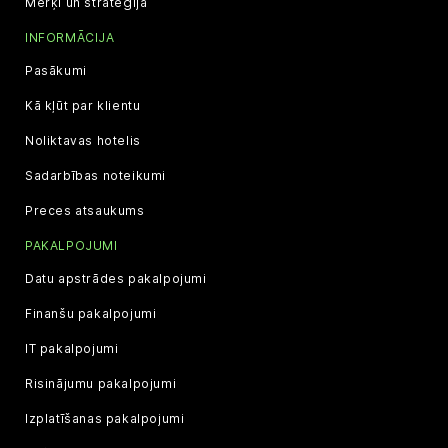
Mērķi un stratēģija
INFORMĀCIJA
Pasākumi
Kā kļūt par klientu
Noliktavas hotelis
Sadarbības noteikumi
Preces atsaukums
PAKALPOJUMI
Datu apstrādes pakalpojumi
Finanšu pakalpojumi
IT pakalpojumi
Risinājumu pakalpojumi
Izplatīšanas pakalpojumi