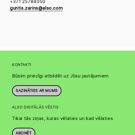
+371 25784050
guntis.zarins@also.com
KONTAKTI
Būsim priecīgi atbildēt uz Jūsu jautājumiem
SAZINĀTIES AR MUMS
ALSO DIGITĀLĀS VĒSTIS
Tikai tās ziņas, kuras vēlaties un kad vēlaties
ABONĒT