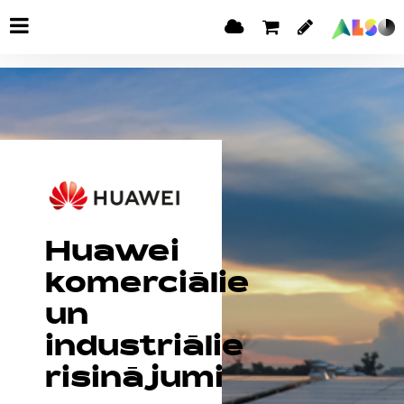
Huawei
komerciālie
un
industriālie
risinājumi