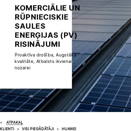
KOMERCIĀLIE UN
RŪPNIECISKIE
SAULES
ENERĢIJAS (PV)
RISINĀJUMI
Proaktīva drošība, Augstākā
kvalitāte, Atbalsts ikvienai
nozarei
ATPAKAĻ
KLIENTI
VISI PIEGĀDĀTĀJI
HUAWEI