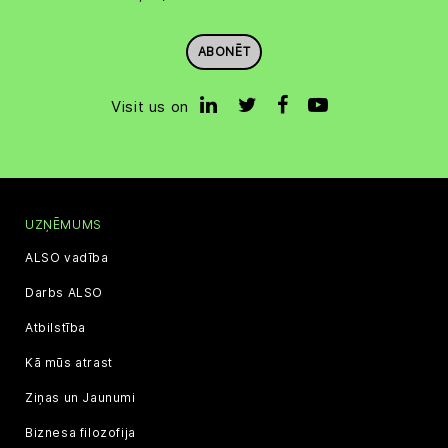
ABONĒT
Visit us on
UZŅĒMUMS
ALSO vadība
Darbs ALSO
Atbilstība
Kā mūs atrast
Ziņas un Jaunumi
Biznesa filozofija