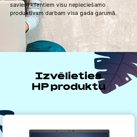
saviem klientiem visu nepieciešamo
produktīvam darbam visa gada garumā.
Izvēlieties
HP produktu