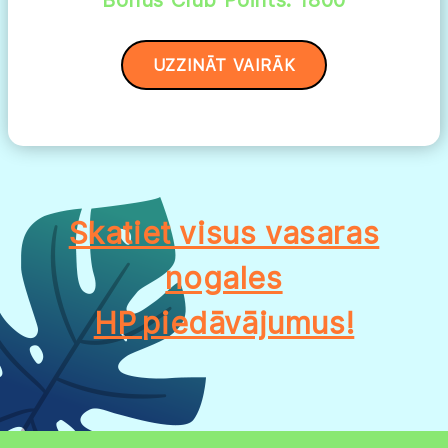
UZZINĀT VAIRĀK
Skatiet visus vasaras
nogales
HP piedāvājumus!