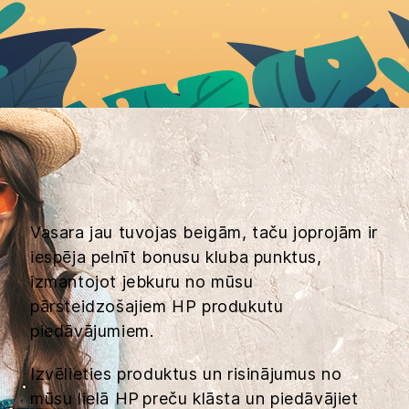
Vasara jau tuvojas beigām, taču joprojām ir
iespēja pelnīt bonusu kluba punktus,
izmantojot jebkuru no mūsu
pārsteidzošajiem HP produkutu
piedāvājumiem.
Izvēlieties produktus un risinājumus no
mūsu lielā HP preču klāsta un piedāvājiet