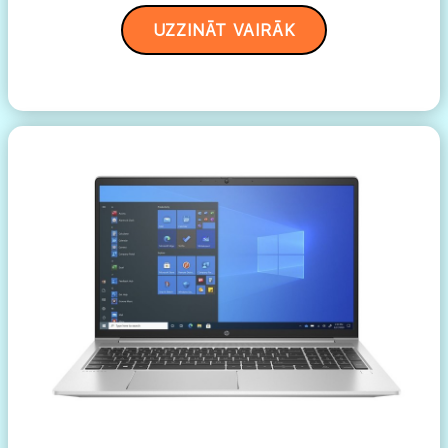
UZZINĀT VAIRĀK