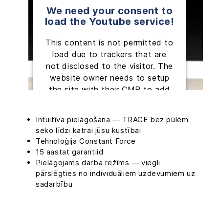
We need your consent to
load the Youtube service!
This content is not permitted to
load due to trackers that are
not disclosed to the visitor. The
website owner needs to setup
the site with their CMP to add
this content to the list of
technologies used.
Intuitīva pielāgošana — TRACE bez pūlēm
seko līdzi katrai jūsu kustībai
Powered by
Usercentrics Consent
Tehnoloģija Constant Force
Management Platform
15 aastat garantiid
Pielāgojams darba režīms — viegli
pārslēgties no individuāliem uzdevumiem uz
sadarbību