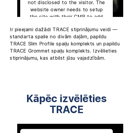
not disclosed to the visitor. The
website owner needs to setup
the site with their CMP to add
this content to the list of
Ir pieejami dažādi TRACE stiprinājumu veidi —
technologies used.
standarta spaile no divām daļām, papildu
TRACE Slim Profile spaiļu komplekts un papildu
Powered by
Usercentrics Consent
Management Platform
TRACE Grommet spaiļu komplekts. Izvēlieties
stiprinājumu, kas atbilst jūsu vajadzībām.
Kāpēc izvēlēties
TRACE