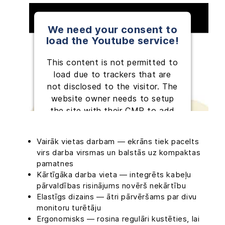
We need your consent to
load the Youtube service!
This content is not permitted to
load due to trackers that are
not disclosed to the visitor. The
website owner needs to setup
the site with their CMP to add
this content to the list of
technologies used.
Vairāk vietas darbam — ekrāns tiek pacelts
virs darba virsmas un balstās uz kompaktas
Powered by
Usercentrics Consent
pamatnes
Management Platform
Kārtīgāka darba vieta — integrēts kabeļu
pārvaldības risinājums novērš nekārtību
Elastīgs dizains — ātri pārvēršams par divu
monitoru turētāju
Ergonomisks — rosina regulāri kustēties, lai