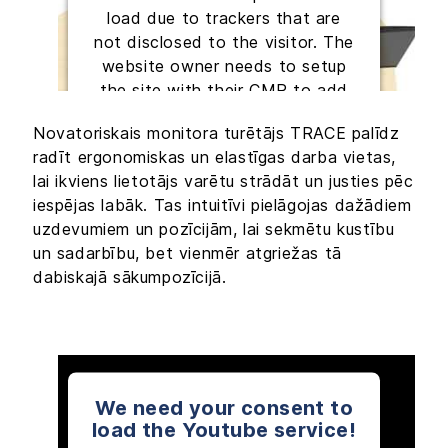
load due to trackers that are
not disclosed to the visitor. The
website owner needs to setup
the site with their CMP to add
this content to the list of
Novatoriskais monitora turētājs TRACE palīdz
technologies used.
radīt ergonomiskas un elastīgas darba vietas,
lai ikviens lietotājs varētu strādāt un justies pēc
Powered by
Usercentrics Consent
Management Platform
iespējas labāk. Tas intuitīvi pielāgojas dažādiem
uzdevumiem un pozīcijām, lai sekmētu kustību
un sadarbību, bet vienmēr atgriežas tā
dabiskajā sākumpozīcijā.
We need your consent to
load the Youtube service!