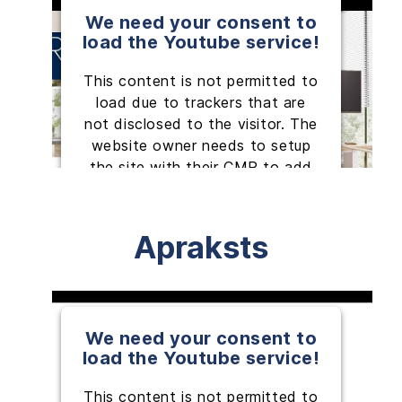
We need your consent to
load the Youtube service!
This content is not permitted to
load due to trackers that are
not disclosed to the visitor. The
website owner needs to setup
the site with their CMP to add
this content to the list of
technologies used.
Apraksts
Powered by
Usercentrics Consent
Management Platform
We need your consent to
load the Youtube service!
This content is not permitted to