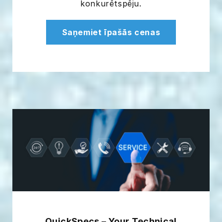
konkurētspēju.
Saņemiet īpašās cenas
QuickSpecs – Your Technical