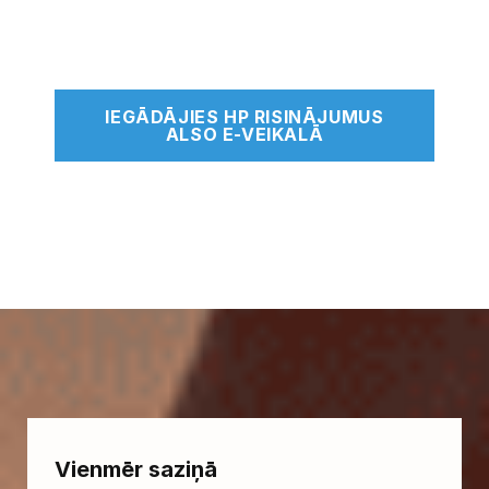
IEGĀDĀJIES HP RISINĀJUMUS
ALSO E-VEIKALĀ
Vienmēr saziņā