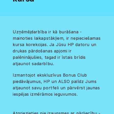
Uzņēmējdarbība ir kā burāšana -
mainoties laikapstākļiem, ir nepieciešamas
kursa korekcijas. Ja Jūsu HP datoru un
drukas pārdošanas apjomi ir
palēninājušies, tagad ir īstais brīdis
atjaunot sadarbību.
Izmantojot ekskluzīvus Bonus Club
piedāvājumus, HP un ALSO palīdz Jums
atjaunot savu portfeli un pārvērst jaunas
iespējas izmērāmos ieguvumos.
Atgriezieties pie izaugsmes ar pārliecību -