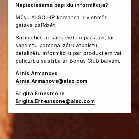
Nepieciešama papildu informācija?
Mūsu ALSO HP komanda ir vienmēr
gatava palīdzēt.
Sazinieties ar savu vietējo pārstāvi, lai
saņemtu personalizētu atbalstu,
detalizētu informāciju par produktiem vai
palīdzību saistībā ar Bonus Club balvām.
Arnis Armanovs
Arnis.Armanovs@also.com
Brigita Ernestsone
Brigita.Ernestsone@also.com