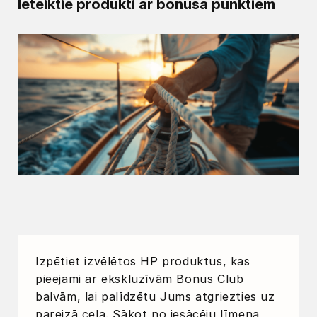
Ieteiktie produkti ar bonusa punktiem
Izpētiet izvēlētos HP produktus, kas
pieejami ar ekskluzīvām Bonus Club
balvām, lai palīdzētu Jums atgriezties uz
pareizā ceļa. Sākot no iesācēju līmeņa