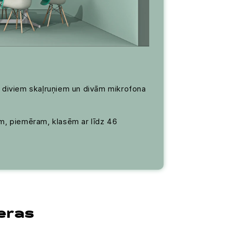
u, diviem skaļruņiem un divām mikrofona
iem, piemēram, klasēm ar līdz 46
eras