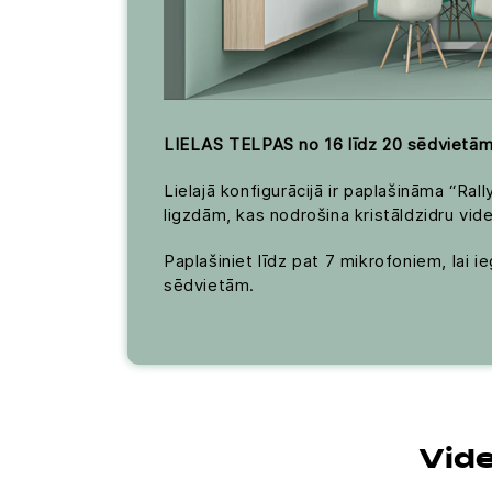
LIELAS TELPAS no 16 līdz 20 sēdvietām 
Lielajā konfigurācijā ir paplašināma “Ra
ligzdām, kas nodrošina kristāldzidru vid
Paplašiniet līdz pat 7 mikrofoniem, lai i
sēdvietām.
Vid