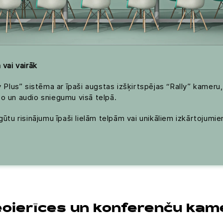
vai vairāk
lly Plus” sistēma ar īpaši augstas izšķirtspējas “Rally” kamer
eo un audio sniegumu visā telpā.
egūtu risinājumu īpaši lielām telpām vai unikāliem izkārtojum
eoierīces un konferenču kam