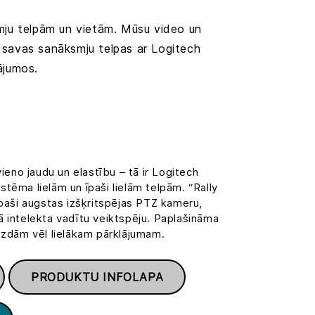
mju telpām un vietām. Mūsu video un
ko savas sanāksmju telpas ar Logitech
nājumos.
vieno jaudu un elastību – tā ir Logitech
tēma lielām un īpaši lielām telpām. “Rally
īpaši augstas izšķritspējas PTZ kameru,
 intelekta vadītu veiktspēju. Paplašināma
gzdām vēl lielākam pārklājumam.
PRODUKTU INFOLAPA