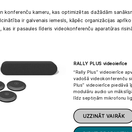
u un konferenču kameru, kas optimizētas dažādām sanāks
lcinātība ir galvenais iemesls, kāpēc organizācijas aprī
, kas ir pasaules līderis videokonferenču aparatūras risi
RALLY PLUS videoierīce
“Rally Plus” videoierīce ap
vadošā videokonferenču sis
Plus” videoierīce piedāvā 
modulāru audio un mākslīgā
līdz septiņām mikrofonu li
UZZINĀT VAIRĀK