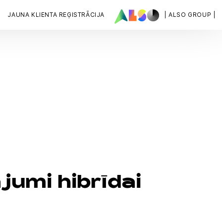
JAUNA KLIENTA REĢISTRĀCIJA
| ALSO GROUP |
jumi hibrīdai