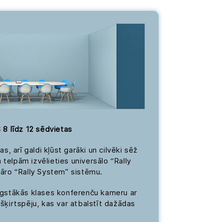
 līdz 12 sēdvietas
as, arī galdi kļūst garāki un cilvēki sēž
telpām izvēlieties universālo “Rally
lāro “Rally System” sistēmu.
augstākās klases konferenču kameru ar
zšķirtspēju, kas var atbalstīt dažādas