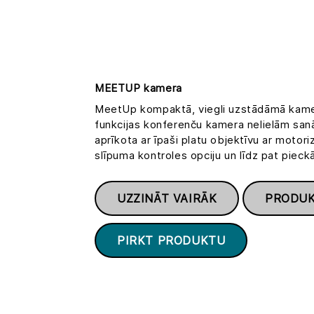
MEETUP kamera
MeetUp kompaktā, viegli uzstādāmā kamer
funkcijas konferenču kamera nelielām sanā
aprīkota ar īpaši platu objektīvu ar moto
slīpuma kontroles opciju un līdz pat pieck
UZZINĀT VAIRĀK
PRODUK
PIRKT PRODUKTU