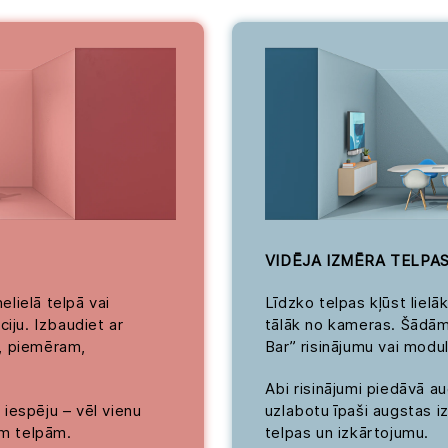
VIDĒJA IZMĒRA TELPAS 8
nelielā telpā vai
Līdzko telpas kļūst lielāk
ciju. Izbaudiet ar
tālāk no kameras. Šādām 
s, piemēram,
Bar” risinājumu vai modu
Abi risinājumi piedāvā 
iespēju – vēl vienu
uzlabotu īpaši augstas i
ām telpām.
telpas un izkārtojumu.