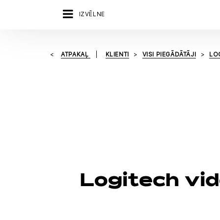
IZVĒLNE
ATPAKAĻ
KLIENTI
VISI PIEGĀDĀTĀJI
LO
Logitech vid