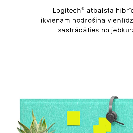
®
Logitech
atbalsta hibrī
ikvienam nodrošina vienlī
sastrādāties no jebkura