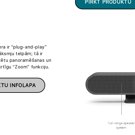
PIRKT PRODUKTU
a ir “plug-and-play”
ksmju telpām; tā ir
rizētu panoramēšanas un
ārtīgu “Zoom” funkciju.
TU INFOLAPA