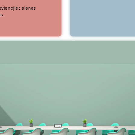
evienojiet sienas
as.