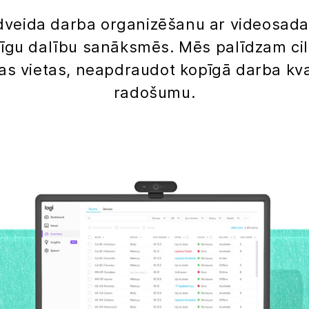
dveida darba organizēšanu ar videosada
dzīgu dalību sanāksmēs. Mēs palīdzam c
s vietas, neapdraudot kopīgā darba kvali
radošumu.