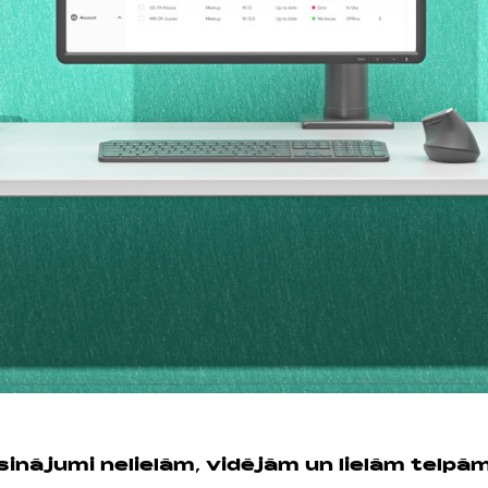
sinājumi nelielām, vidējām un lielām telpā