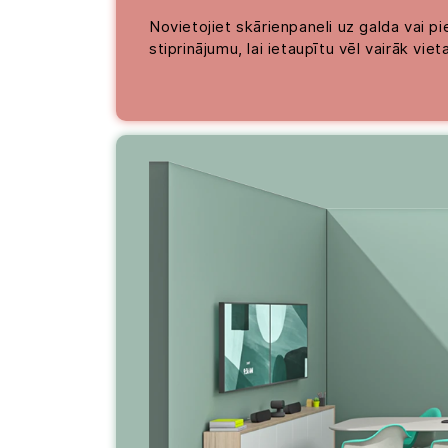
Novietojiet skārienpaneli uz galda vai pi
stiprinājumu, lai ietaupītu vēl vairāk viet