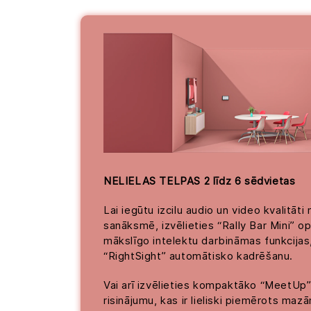
NELIELAS TELPAS 2 līdz 6 sēdvietas
Lai iegūtu izcilu audio un video kvalitāti 
sanāksmē, izvēlieties “Rally Bar Mini” op
mākslīgo intelektu darbināmas funkcija
“RightSight” automātisko kadrēšanu.
Vai arī izvēlieties kompaktāko “MeetUp” 
risinājumu, kas ir lieliski piemērots maz