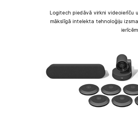
Logitech piedāvā virkni videoierīč
mākslīgā intelekta tehnoloģiju izsma
ierīcēm