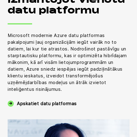
izmantojot vienotu
datu platformu
Microsoft modernie Azure datu platformas
pakalpojumi ļauj organizācijām iegūt vairāk no to
datiem, lai kur tie atrastos. Nodrošinot pastāvīgu un
starptautisku platformu, kas ir optimizēta hibrīdajam
mākonim, kā arī visām lietojumprogrammām un
datiem, Azure sniedz iespējas iegūt padziļinātākus
klientu ieskatus, izveidot transformējošus
uzņēmējdarbības modeļus un ātrāk izvietot
inteliģentus risinājumus.
Apskatiet datu platformas