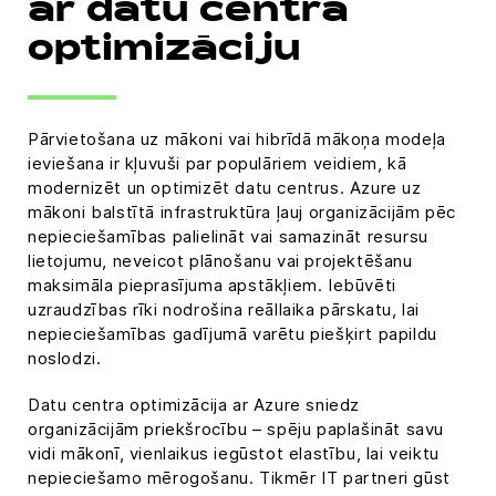
ar datu centra
optimizāciju
Pārvietošana uz mākoni vai hibrīdā mākoņa modeļa
ieviešana ir kļuvuši par populāriem veidiem, kā
modernizēt un optimizēt datu centrus. Azure uz
mākoni balstītā infrastruktūra ļauj organizācijām pēc
nepieciešamības palielināt vai samazināt resursu
lietojumu, neveicot plānošanu vai projektēšanu
maksimāla pieprasījuma apstākļiem. Iebūvēti
uzraudzības rīki nodrošina reāllaika pārskatu, lai
nepieciešamības gadījumā varētu piešķirt papildu
noslodzi.
Datu centra optimizācija ar Azure sniedz
organizācijām priekšrocību – spēju paplašināt savu
vidi mākonī, vienlaikus iegūstot elastību, lai veiktu
nepieciešamo mērogošanu. Tikmēr IT partneri gūst