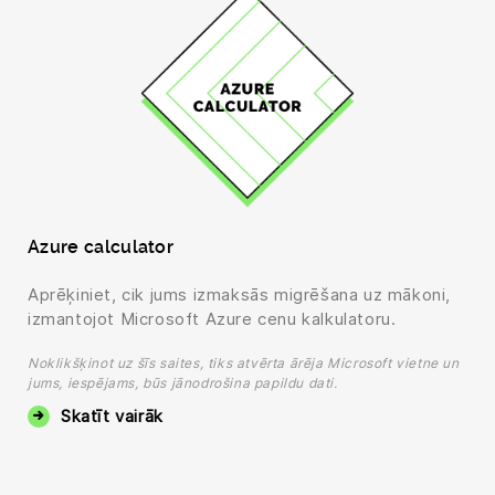
Azure calculator
Aprēķiniet, cik jums izmaksās migrēšana uz mākoni,
izmantojot Microsoft Azure cenu kalkulatoru.
Noklikšķinot uz šīs saites, tiks atvērta ārēja Microsoft vietne un
jums, iespējams, būs jānodrošina papildu dati.
Skatīt vairāk