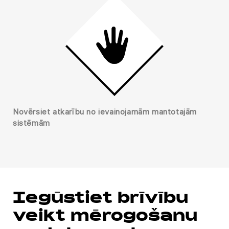
Novērsiet atkarību no ievainojamām mantotajām
sistēmām
Iegūstiet brīvību
veikt mērogošanu