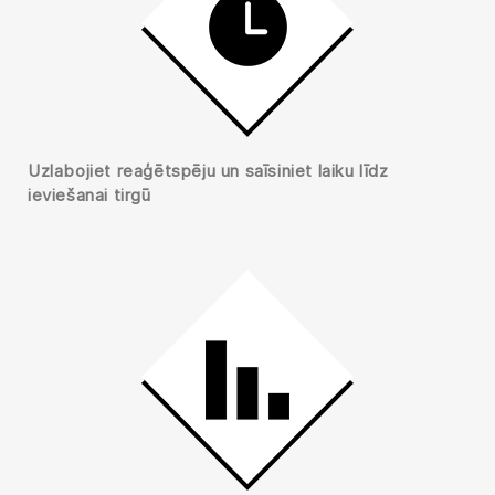
Uzlabojiet reaģētspēju un saīsiniet laiku līdz
ieviešanai tirgū