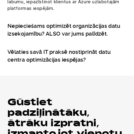
labumu, iepazīstinot klientus ar Azure uzlabotajām
platformas iespējām.
Nepieciešams optimizēt organizācijas datu
izsekojamību? ALSO var jums palīdzēt.
Vēlaties savā IT praksē nostiprināt datu
centra optimizācijas iespējas?
Gūstiet
padziļinātāku,
ātrāku izpratni,