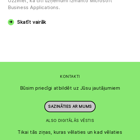
Uzziniet, kā citi uzņēmumi izmanto Microsoft
Business Applications.
Skatīt vairāk
KONTAKTI
Būsim priecīgi atbildēt uz Jūsu jautājumiem
SAZINĀTIES AR MUMS
ALSO DIGITĀLĀS VĒSTIS
Tikai tās ziņas, kuras vēlaties un kad vēlaties