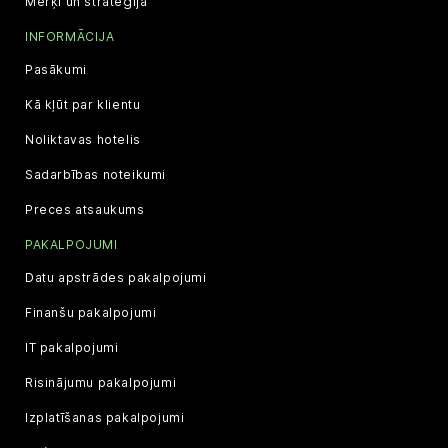
Mērķi un stratēģija
INFORMĀCIJA
Pasākumi
Kā kļūt par klientu
Noliktavas hotelis
Sadarbības noteikumi
Preces atsaukums
PAKALPOJUMI
Datu apstrādes pakalpojumi
Finanšu pakalpojumi
IT pakalpojumi
Risinājumu pakalpojumi
Izplatīšanas pakalpojumi