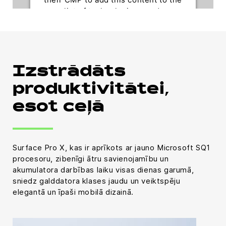
list of technologies used.
Powered by
Usercentrics Consent Management
Platform
Izstrādāts
produktivitātei,
esot ceļā
Surface Pro X, kas ir aprīkots ar jauno Microsoft SQ1
procesoru, zibenīgi ātru savienojamību un
akumulatora darbības laiku visas dienas garumā,
sniedz galddatora klases jaudu un veiktspēju
elegantā un īpaši mobilā dizainā.