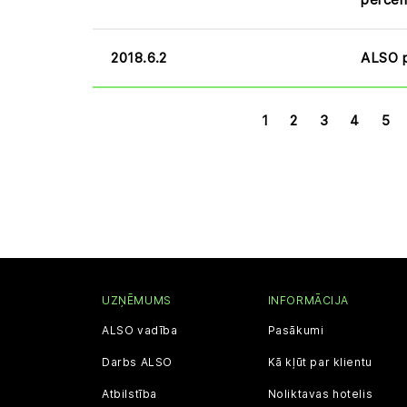
2018.6.2
ALSO p
1
2
3
4
5
UZŅĒMUMS
INFORMĀCIJA
ALSO vadība
Pasākumi
Darbs ALSO
Kā kļūt par klientu
Atbilstība
Noliktavas hotelis