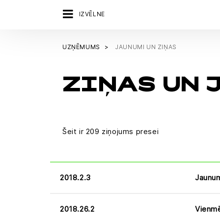
IZVĒLNE
UZŅĒMUMS
JAUNUMI UN ZIŅAS
ZIŅAS UN 
Šeit ir 209 ziņojums presei
2018.2.3
Jaunum
2018.26.2
Vienmēr