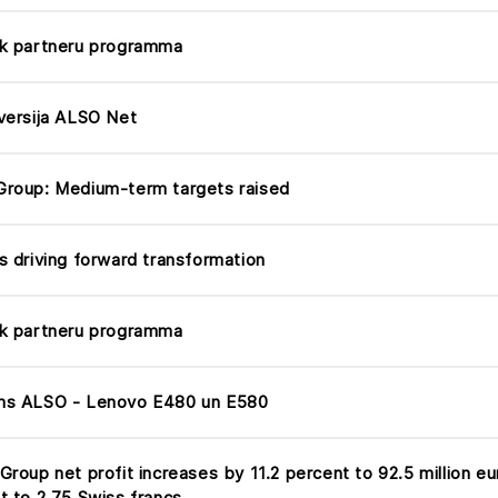
k partneru programma
versija ALSO Net
roup: Medium-term targets raised
s driving forward transformation
k partneru programma
ms ALSO - Lenovo E480 un E580
Group net profit increases by 11.2 percent to 92.5 million e
t to 2.75 Swiss francs