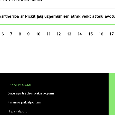
artnerība ar Pickit ļauj uzņēmumiem ātrāk veikt attēlu avotu 
6
7
8
9
10
11
12
13
14
15
16
17
PAKALPOJUMI
Datu apstrādes pakalpojumi
Finanšu pakalpojumi
IT pakalpojumi