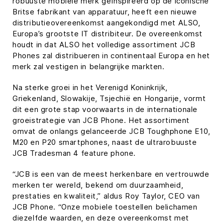
robuuste mobiele merk geïnspireerd op de iconische
Britse fabrikant van apparatuur, heeft een nieuwe
distributieovereenkomst aangekondigd met ALSO,
Europa’s grootste IT distribiteur. De overeenkomst
houdt in dat ALSO het volledige assortiment JCB
Phones zal distribueren in continentaal Europa en het
merk zal vestigen in belangrijke markten.
Na sterke groei in het Verenigd Koninkrijk,
Griekenland, Slowakije, Tsjechië en Hongarije, vormt
dit een grote stap voorwaarts in de internationale
groeistrategie van JCB Phone. Het assortiment
omvat de onlangs gelanceerde JCB Toughphone E10,
M20 en P20 smartphones, naast de ultrarobuuste
JCB Tradesman 4 feature phone.
“JCB is een van de meest herkenbare en vertrouwde
merken ter wereld, bekend om duurzaamheid,
prestaties en kwaliteit,” aldus Roy Taylor, CEO van
JCB Phone. “Onze mobiele toestellen belichamen
diezelfde waarden, en deze overeenkomst met