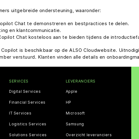
ners uitgebreide ondersteuning, waaronder:
opilot Chat te demonstreren en bestpractices te delen.
ing en klantcommunicatie.
opilot Chat kosteloos aan te bieden tijdens de introductief
s Copilot is beschikbaar op de ALSO Cloudwebsite. Uitnodig
er verstuurd. Klanten vinden alle details en onboardingmate
SERVICES
LEVERANCIERS
Digital Services
Apple
Financial Services
HP
IT Services
Microsoft
Logistics Services
Samsung
Solutions Services
Overzicht leveranciers