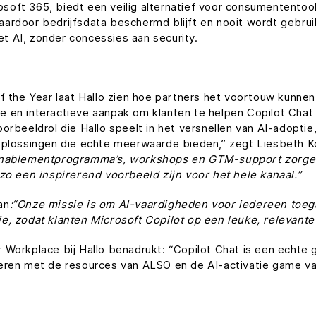
rosoft 365, biedt een veilig alternatief voor consumentento
rdoor bedrijfsdata beschermd blijft en nooit wordt gebrui
et AI, zonder concessies aan security.
 the Year laat Hallo zien hoe partners het voortouw kunnen
en interactieve aanpak om klanten te helpen Copilot Chat i
 voorbeeldrol die Hallo speelt in het versnellen van AI-adopt
 oplossingen die echte meerwaarde bieden,” zegt Liesbeth
nablementprogramma’s, workshops en GTM-support zorgen
zo een inspirerend voorbeeld zijn voor het hele kanaal.”
an
:“Onze missie is om AI-vaardigheden voor iedereen toeg
e, zodat klanten Microsoft Copilot op een leuke, relevan
Workplace bij Hallo benadrukt: “Copilot Chat is een echte
eren met de resources van ALSO en de AI-activatie game v