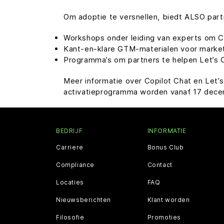
Om adoptie te versnellen, biedt ALSO part
Workshops onder leiding van experts om C
Kant-en-klare GTM-materialen voor market
Programma’s om partners te helpen Let’s C
Meer informatie over Copilot Chat en Let’
activatieprogramma worden vanaf 17 decemb
BEDRIJF
INFORMATIE
Carriere
Bonus Club
Compliance
Contact
Locaties
FAQ
Nieuwsberichten
Klant worden
Filosofie
Promoties