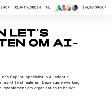
BSHOP
KLANT WORDEN
NL
| ALSO GROUP |
N LET’S
TEN OM AI-
t’s Copilot, specialist in AI-adoptie
dse markt te stimuleren. Deze samenwerking
el enablement om organisaties te helpen