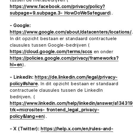
https://www.facebook.com/privacy/policy?
subpage=9.subpage.3- HowDoWeSafeguard
).
- Google:
https://www.google.com/about/datacenters/locations/
.
In dit opzicht bestaan er standaard contractuele
clausules tussen Google-bedrijven (
https://cloud.google.com/terms/sccs
en onder
https://policies.google.com/privacy/frameworks?
hl=en
).
- LinkedIn:
https://de.linkedin.com/legal/privacy-
policy#share
. In dit opzicht bestaan er standaard
contractuele clausules tussen de LinkedIn
bedrijven. (
https://www.linkedin.com/help/linkedin/answer/a134319
trk=microsites- frontend_legal_privacy-
policy&lang=en
).
- X (Twitter):
https://help.x.com/en/rules-and-