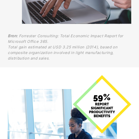
Bron:
Forrester Consulting: Total Economic Impact Report for
Microsoft Office 365.
Total gain estimated at USD 3.25 million (2014), based on
composite organization involved in light manufacturing,
distribution and sales.