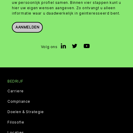
uw persoonlijk profiel samen. Binnen vier stappen kunt u
hier uw eigen wensen aangeven. Zo ontvangt u alleen
informatie waar u daadwerkelijk in geinteresseerd bent.
AANMELDEN
Volg ons
BEDRIJF
Carriere
Compliance
Doelen & Strategie
Filosofie
Locaties