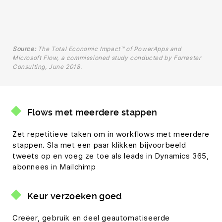
Source:
The Total Economic Impact™ of PowerApps and
Microsoft Flow, a commissioned study conducted by Forrester
Consulting, June 2018.
Flows met meerdere stappen
Zet repetitieve taken om in workflows met meerdere
stappen. Sla met een paar klikken bijvoorbeeld
tweets op en voeg ze toe als leads in Dynamics 365,
abonnees in Mailchimp
Keur verzoeken goed
Creëer, gebruik en deel geautomatiseerde