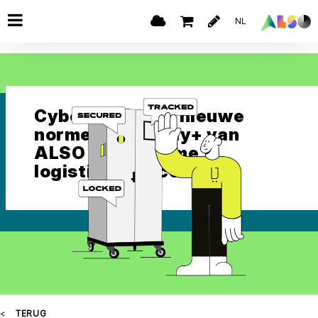
NL
Cyberport stelt nieuwe
normen met Dolly+ van
ALSO voor slimme
logistieke processen
TERUG