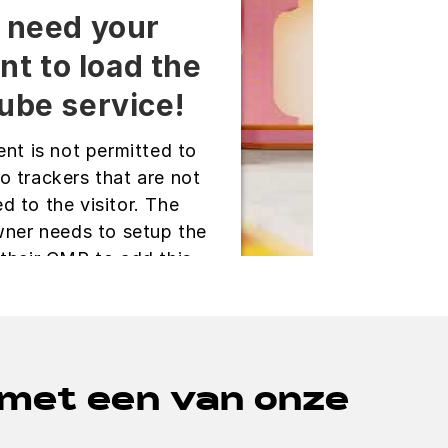
 need your
nt to load the
ube service!
ent is not permitted to
o trackers that are not
d to the visitor. The
ner needs to setup the
 their CMP to add this
the list of technologies
used.
 by
Usercentrics Consent
agement Platform
 met een van onze