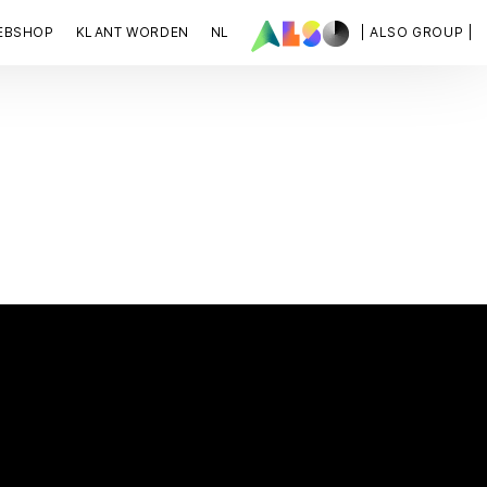
EBSHOP
KLANT WORDEN
NL
| ALSO GROUP |