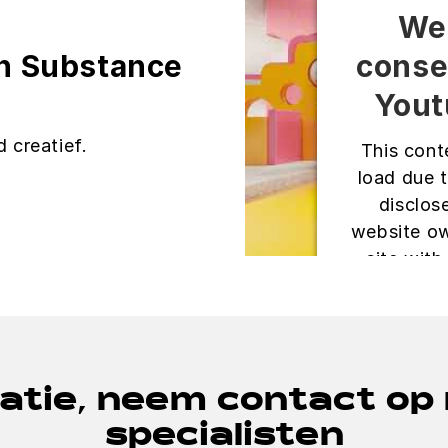
We
conse
n Substance
Yout
d creatief.
This cont
load due t
disclose
website ow
site with
content to 
Powered
Man
atie, neem contact op
specialisten