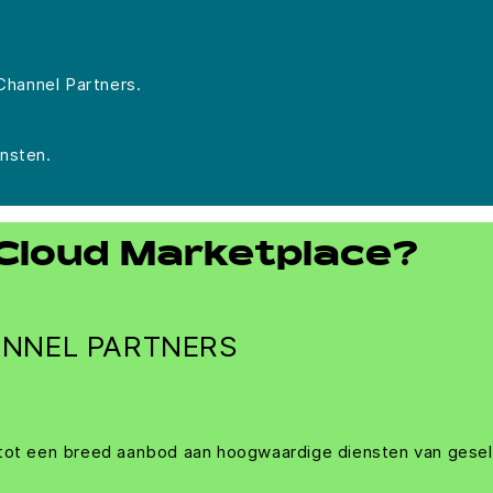
hannel Partners.
nsten.
loud Marketplace?
NNEL PARTNERS
 tot een breed aanbod aan hoogwaardige diensten van gese