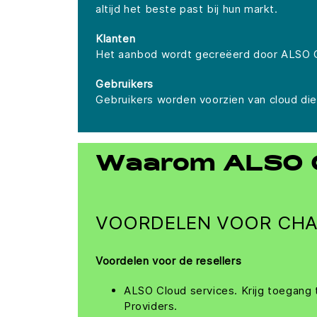
altijd het beste past bij hun markt.
Klanten
Het aanbod wordt gecreëerd door ALSO C
Gebruikers
Gebruikers worden voorzien van cloud die
Waarom ALSO C
VOORDELEN VOOR CHA
Voordelen voor de resellers
ALSO Cloud services. Krijg toegang
Providers.