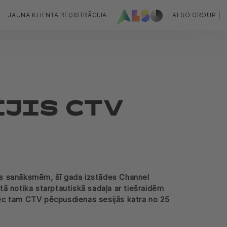
JAUNA KLIENTA REĢISTRĀCIJA
| ALSO GROUP |
JIS CTV
es sanāksmēm, šī gada izstādes Channel
ītā notika starptautiskā sadaļa ar tiešraidēm
 pēc tam CTV pēcpusdienas sesijās katra no 25