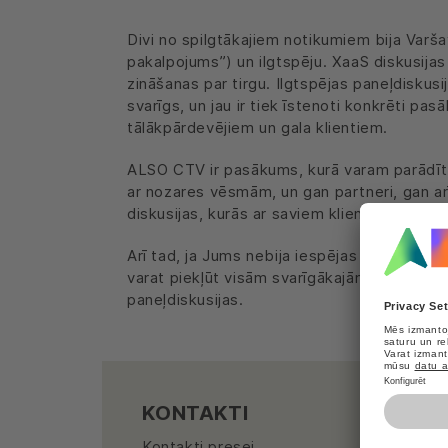
Divi no spilgtākajiem notikumiem bija Varš
pakalpojums”) un ilgtspēju. XaaS diskusijas
zināšanas par tirgu. Ilgtspējas paneļdiskus
svarīgs, un jau ir tiek īstenoti konkrēti p
tālākpārdevējiem un gala klientiem.
ALSO CTV ir pasākums, kurā varam parādīt, k
ar nozares vēsmām, un gan partneri, gan ar
diskusijas, kurās ar saviem klientiem aps
Arī tad, ja Jums nebija iespējas apmeklēt C
varat piekļūt visām svarīgākajām prezentāc
paneļdiskusijas.
KONTAKTI
Kontakti presei