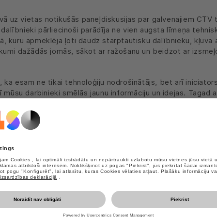
avā uz vietas notikušās paneļdiskusijas par galvenajiem CTV
 dalībnieki pārliecinoši parādīja ne vien augsta līmeņa tehni
ijā, kuru apmeklēja ļoti daudz starptautisku dalībnieku, kļuva
asākumi dažādās jomās, sākot ar ražošanu un beidzot ar izsme
a esam ne tikai tehnoloģiju nodrošinātājs, bet arī iniciators
ī mūsu darbinieki smēlās jaunu informāciju un idejas. Tagad
priedīsim šā pasākuma iedvesmotus jautājumus.
TV, joprojām varat reģistrēties vietnē
www.alsoctv.com.
Pla
ijām, ieskaitot izpilddirektora Gustavo Millera-Herta (Gusta
M