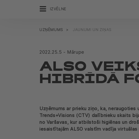
IZVĒLNE
UZŅĒMUMS
JAUNUMI UN ZIŅAS
2022.25.5 - Mārupe
ALSO VEIK
HIBRĪDĀ 
Uzņēmums ar prieku ziņo, ka, neraugoties 
Trends+Visions (CTV) dalībnieku skaits bija
no Varšavas, kur atbilstoši higiēnas un dr
iesaistītajām ALSO valstīm vadīja virtuālas 