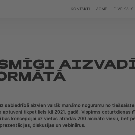
KONTAKTI
ACMP
E-VEIKALS
SMĪGI AIZVADĪ
FORMĀTĀ
uz sabiedrībā aizvien vairāk manāmo nogurumu no tiešsaist
 aptuveni tikpat liels kā 2021. gadā. Vispirms ceturtdienas r
ošības koncepcijai uz vietas atradās 200 aicināto viesu, bet
prezentācijas, diskusijas un vebinārus.