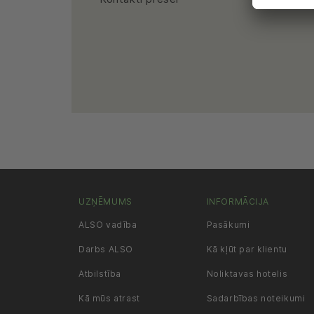
UZŅĒMUMS
INFORMĀCIJA
ALSO vadība
Pasākumi
Darbs ALSO
Kā kļūt par klientu
Atbilstība
Noliktavas hotelis
Kā mūs atrast
Sadarbības noteikumi