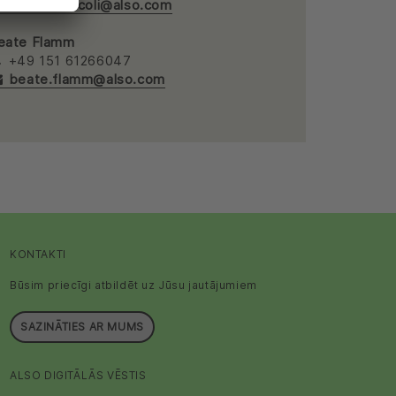
martina.ascoli@also.com
eate Flamm
+49 151 61266047
beate.flamm@also.com
KONTAKTI
Būsim priecīgi atbildēt uz Jūsu jautājumiem
SAZINĀTIES AR MUMS
ALSO DIGITĀLĀS VĒSTIS