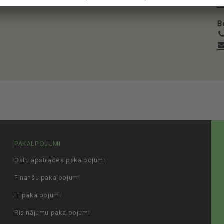
B
PAKALPOJUMI
Datu apstrādes pakalpojumi
Finanšu pakalpojumi
IT pakalpojumi
Risinājumu pakalpojumi