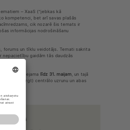
 tematiem – XaaS (“jebkas kā
sko kompetenci, bet arī savas plašās
 acīmredzams, cik nozarē šis temats ir
ļošas informācijas nodrošināšanu
, forums un tīklu veidotājs. Temati sakrita
 ar nepacietību gaidām tās daudzās
tforma ir pieejama
līdz 31. maijam
, un tajā
vo Möller-Hergt) centrālo uzrunu un abas
artina Ascoli