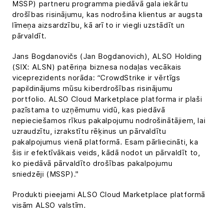
MSSP) partneru programma piedāvā gala iekārtu
drošības risinājumu, kas nodrošina klientus ar augsta
līmeņa aizsardzību, kā arī to ir viegli uzstādīt un
pārvaldīt.
Jans Bogdanovičs (Jan Bogdanovich), ALSO Holding
(SIX: ALSN) patēriņa biznesa nodaļas vecākais
viceprezidents norāda: “CrowdStrike ir vērtīgs
papildinājums mūsu kiberdrošības risinājumu
portfolio. ALSO Cloud Marketplace platforma ir plaši
pazīstama to uzņēmumu vidū, kas piedāvā
nepieciešamos rīkus pakalpojumu nodrošinātājiem, lai
uzraudzītu, izrakstītu rēķinus un pārvaldītu
pakalpojumus vienā platformā. Esam pārliecināti, ka
šis ir efektīvākais veids, kādā nodot un pārvaldīt to,
ko piedāvā pārvaldīto drošības pakalpojumu
sniedzēji (MSSP)."
Produkti pieejami ALSO Cloud Marketplace platformā
visām ALSO valstīm.