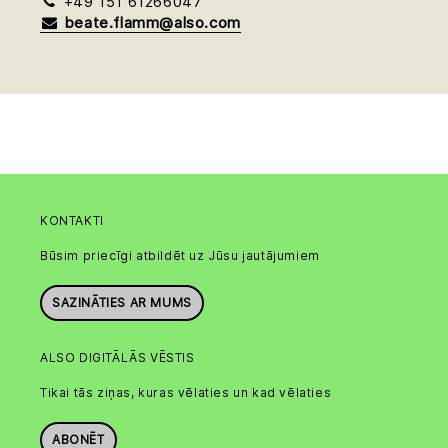
+49 151 61266047
beate.flamm@also.com
KONTAKTI
Būsim priecīgi atbildēt uz Jūsu jautājumiem
SAZINĀTIES AR MUMS
ALSO DIGITĀLĀS VĒSTIS
Tikai tās ziņas, kuras vēlaties un kad vēlaties
ABONĒT