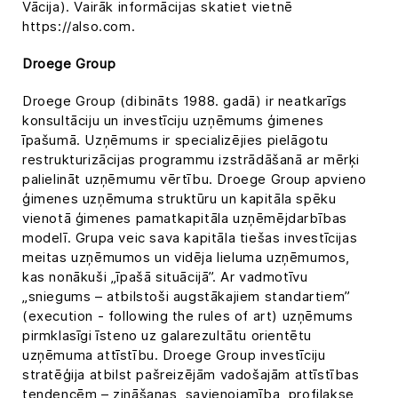
Vācija). Vairāk informācijas skatiet vietnē
https://also.com.
Droege Group
Droege Group (dibināts 1988. gadā) ir neatkarīgs
konsultāciju un investīciju uzņēmums ģimenes
īpašumā. Uzņēmums ir specializējies pielāgotu
restrukturizācijas programmu izstrādāšanā ar mērķi
palielināt uzņēmumu vērtību. Droege Group apvieno
ģimenes uzņēmuma struktūru un kapitāla spēku
vienotā ģimenes pamatkapitāla uzņēmējdarbības
modelī. Grupa veic sava kapitāla tiešas investīcijas
meitas uzņēmumos un vidēja lieluma uzņēmumos,
kas nonākuši „īpašā situācijā”. Ar vadmotīvu
„sniegums – atbilstoši augstākajiem standartiem”
(execution - following the rules of art) uzņēmums
pirmklasīgi īsteno uz galarezultātu orientētu
uzņēmuma attīstību. Droege Group investīciju
stratēģija atbilst pašreizējām vadošajām attīstības
tendencēm – zināšanas, savienojamība, profilakse,