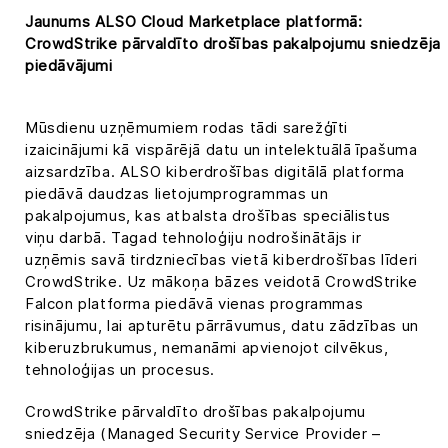
Jaunums ALSO Cloud Marketplace platformā:
CrowdStrike pārvaldīto drošības pakalpojumu sniedzēja
piedāvājumi
Mūsdienu uzņēmumiem rodas tādi sarežģīti
izaicinājumi kā vispārējā datu un intelektuālā īpašuma
aizsardzība. ALSO kiberdrošības digitālā platforma
piedāvā daudzas lietojumprogrammas un
pakalpojumus, kas atbalsta drošības speciālistus
viņu darbā. Tagad tehnoloģiju nodrošinātājs ir
uzņēmis savā tirdzniecības vietā kiberdrošības līderi
CrowdStrike. Uz mākoņa bāzes veidotā CrowdStrike
Falcon platforma piedāvā vienas programmas
risinājumu, lai apturētu pārrāvumus, datu zādzības un
kiberuzbrukumus, nemanāmi apvienojot cilvēkus,
tehnoloģijas un procesus.
CrowdStrike pārvaldīto drošības pakalpojumu
sniedzēja (Managed Security Service Provider –