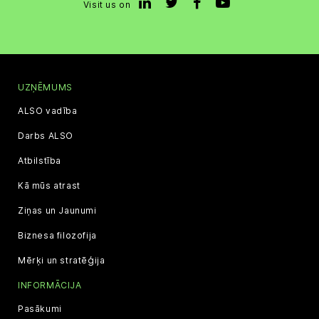
Visit us on
UZŅĒMUMS
ALSO vadība
Darbs ALSO
Atbilstība
Kā mūs atrast
Ziņas un Jaunumi
Biznesa filozofija
Mērķi un stratēģija
INFORMĀCIJA
Pasākumi