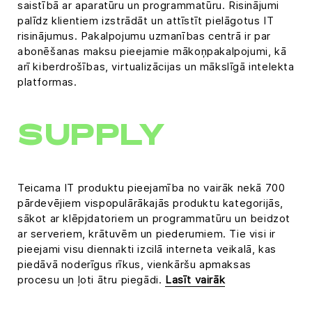
saistībā ar aparatūru un programmatūru. Risinājumi
palīdz klientiem izstrādāt un attīstīt pielāgotus IT
risinājumus. Pakalpojumu uzmanības centrā ir par
abonēšanas maksu pieejamie mākoņpakalpojumi, kā
arī kiberdrošības, virtualizācijas un mākslīgā intelekta
platformas.
SUPPLY
Teicama IT produktu pieejamība no vairāk nekā 700
pārdevējiem vispopulārākajās produktu kategorijās,
sākot ar klēpjdatoriem un programmatūru un beidzot
ar serveriem, krātuvēm un piederumiem. Tie visi ir
pieejami visu diennakti izcilā interneta veikalā, kas
piedāvā noderīgus rīkus, vienkāršu apmaksas
procesu un ļoti ātru piegādi.
Lasīt vairāk