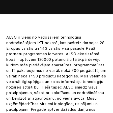
ALSO ir viens no vadošajiem tehnoloģiju
nodrošinātājiem IKT nozarē, kas pašreiz darbojas 28
Eiropas valstīs un 143 valstīs visā pasaulē PaaS
partneru programmas ietvaros. ALSO ekosistēmā
kopā ir aptuveni 120000 potenciālu tālākpārdevēju,
kuriem mēs piedāvājam aparatūras, programmatūras
un IT pakalpojumus no vairāk nekā 700 piegādātājiem
vairāk nekā 1450 produktu kategorijās. Mēs vēlamies
veicināt ilgtspējīgas un zaļas informāciju tehnoloģiju
nozares attīstību. Tieši tāpēc ALSO sniedz visus
pakalpojumus, sākot ar izplatīšanu un nodrošināšanu
un beidzot ar atjaunošanu, no viena avota. Mūsu
uzņēmējdarbības virzieni ir piegāde, risinājumi un
pakalpojumi. Piegāde aptver dažādus darījumus