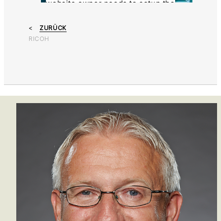
website owner needs to setup the
site with their CMP to add this
content to the list of technologies
ZURÜCK
used.
RICOH
Powered by
Usercentrics Consent
Management Platform