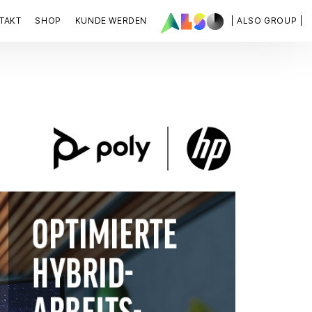
TAKT
SHOP
KUNDE WERDEN
| ALSO GROUP |