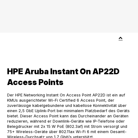
HPE Aruba Instant On AP22D
Access Points
Der HPE Networking Instant On Access Point AP22D ist ein auf
KMUs ausgerichteter Wi-Fi Certified 6 Access Point, der
zuverlässige kabelgebundene und kabellose Konnektivität über
einen 2,5 GbE Uplink-Port bei minimalem Platzbedarf des Geräts
bietet. Dieser Access Point kann das Durcheinander an Geräten
reduzieren, während er Downlink-Geräte wie IP-Telefone oder
Belegdrucker mit 2x 15 W PoE (802.3af) mit Strom versorgt und
75+ Wireless-Geräte über 802.11ax Wi-Fi 6 mit einem Gesamt-
Wireless-Durchsatz von 1,7 Gbit/s unterstützt.