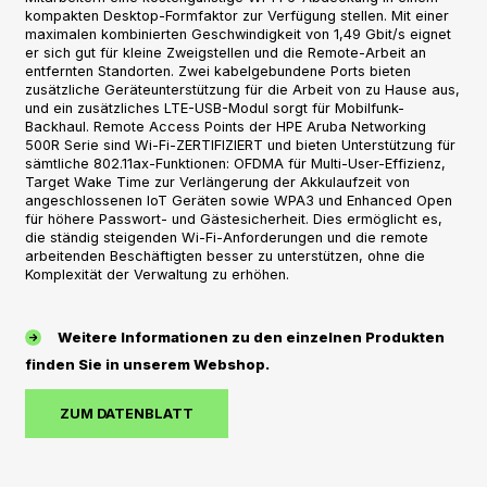
kompakten Desktop-Formfaktor zur Verfügung stellen. Mit einer
maximalen kombinierten Geschwindigkeit von 1,49 Gbit/s eignet
er sich gut für kleine Zweigstellen und die Remote-Arbeit an
entfernten Standorten. Zwei kabelgebundene Ports bieten
zusätzliche Geräteunterstützung für die Arbeit von zu Hause aus,
und ein zusätzliches LTE-USB-Modul sorgt für Mobilfunk-
Backhaul. Remote Access Points der HPE Aruba Networking
500R Serie sind Wi-Fi-ZERTIFIZIERT und bieten Unterstützung für
sämtliche 802.11ax-Funktionen: OFDMA für Multi-User-Effizienz,
Target Wake Time zur Verlängerung der Akkulaufzeit von
angeschlossenen IoT Geräten sowie WPA3 und Enhanced Open
für höhere Passwort- und Gästesicherheit. Dies ermöglicht es,
die ständig steigenden Wi-Fi-Anforderungen und die remote
arbeitenden Beschäftigten besser zu unterstützen, ohne die
Komplexität der Verwaltung zu erhöhen.
Weitere Informationen zu den einzelnen Produkten
finden Sie in unserem Webshop.
ZUM DATENBLATT