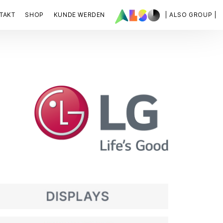
TAKT
SHOP
KUNDE WERDEN
| ALSO GROUP |