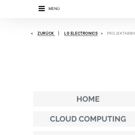
MENÜ
ZURÜCK
LG ELECTRONICS
PROJEKTABW