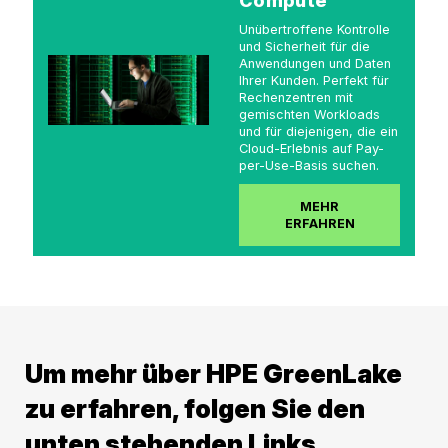
Compute
Unübertroffene Kontrolle
und Sicherheit für die
Anwendungen und Daten
Ihrer Kunden. Perfekt für
Rechenzentren mit
gemischten Workloads
und für diejenigen, die ein
Cloud-Erlebnis auf Pay-
per-Use-Basis suchen.
MEHR
ERFAHREN
Um mehr über HPE GreenLake
zu erfahren, folgen Sie den
unten stehenden Links