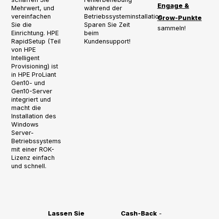
Engage &
Mehrwert, und
während der
vereinfachen
Betriebssysteminstallation.
Grow-Punkte
Sie die
Sparen Sie Zeit
sammeln!
Einrichtung. HPE
beim
RapidSetup (Teil
Kundensupport!
von HPE
Intelligent
Provisioning) ist
in HPE ProLiant
Gen10- und
Gen10-Server
integriert und
macht die
Installation des
Windows
Server-
Betriebssystems
mit einer ROK-
Lizenz einfach
und schnell.
Lassen Sie
Cash-Back
-