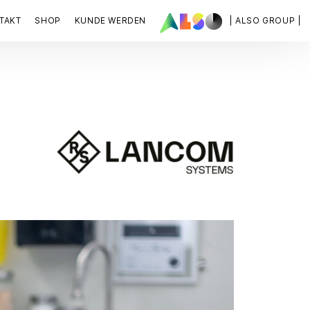
TAKT
SHOP
KUNDE WERDEN
| ALSO GROUP |