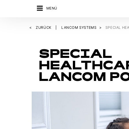
MENÜ
ZURÜCK
LANCOM SYSTEMS
SPECIAL HE
SPECIAL
HEALTHCA
LANCOM P