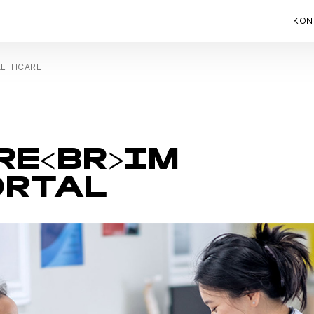
KON
ALTHCARE
RE<BR>IM
ORTAL