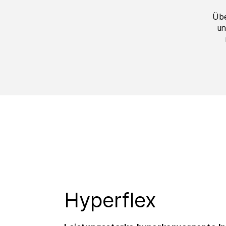
Übe
un
Hyperflex