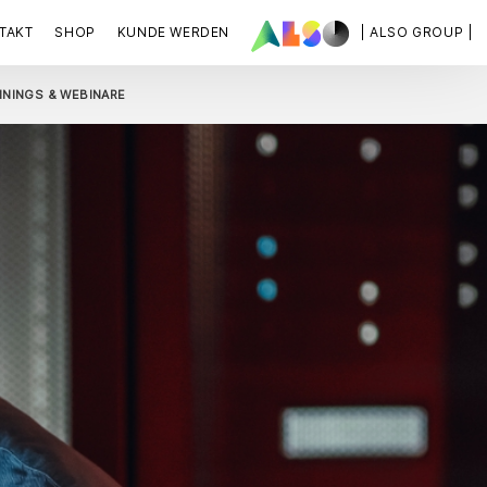
TAKT
SHOP
KUNDE WERDEN
| ALSO GROUP |
ININGS & WEBINARE