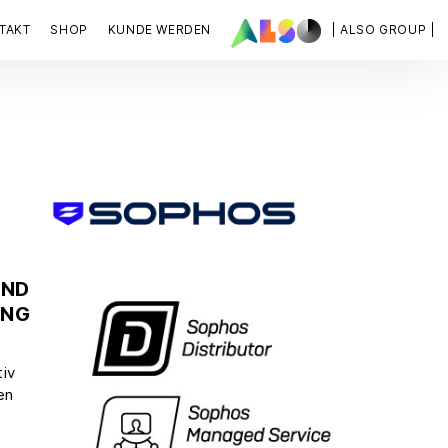
TAKT
SHOP
KUNDE WERDEN
| ALSO GROUP |
UND
UNG
iv
en