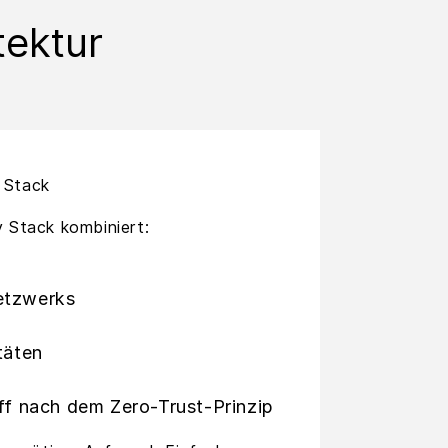
tektur
y Stack
 Stack kombiniert:
etzwerks
täten
ff nach dem Zero-Trust-Prinzip