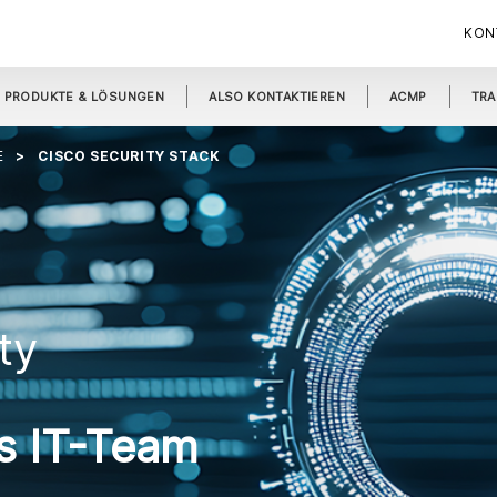
KON
PRODUKTE & LÖSUNGEN
ALSO KONTAKTIEREN
ACMP
TRA
E
CISCO SECURITY STACK
ty
s IT-Team