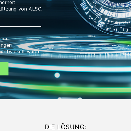
herheit
stützung von ALSO.
form
rungen
entwickelt wurde
DIE LÖSUNG: