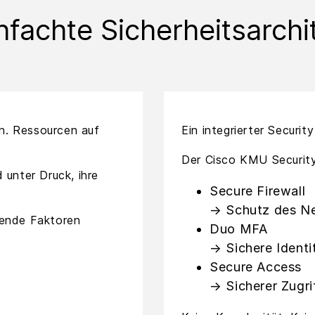
nfachte Sicherheitsarchi
n. Ressourcen auf
Ein integrierter Securit
Der Cisco KMU Security
nter Druck, ihre
Secure Firewall
→ Schutz des N
gende Faktoren
Duo MFA
→ Sichere Identi
Secure Access
→ Sicherer Zugri