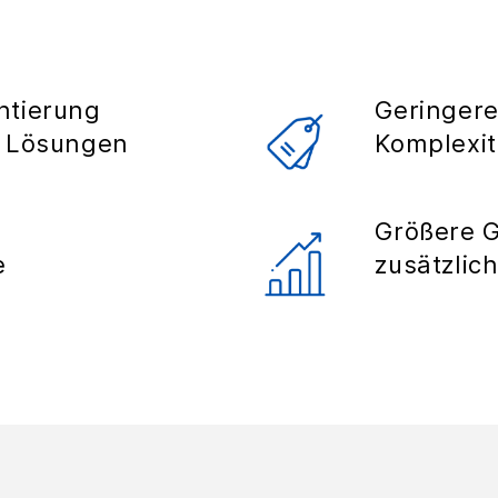
ntierung
Geringer
e Lösungen
Komplexit
Größere 
e
zusätzlic