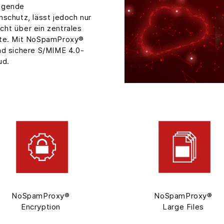
legende
schutz, lässt jedoch nur
ht über ein zentrales
ate. Mit NoSpamProxy®
nd sichere S/MIME 4.0-
ud.
NoSpamProxy®
NoSpamProxy®
Encryption
Large Files