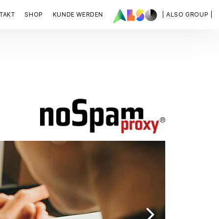
TAKT
SHOP
KUNDE WERDEN
| ALSO GROUP |