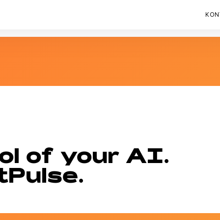
KON
l of your AI.
Pulse.