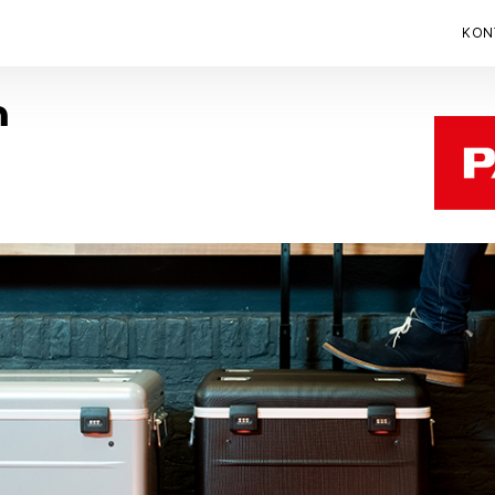
KON
n