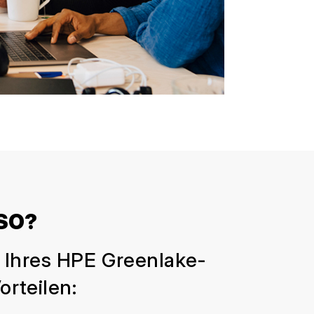
LSO?
g Ihres HPE Greenlake-
orteilen: