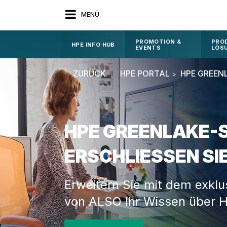
MENÜ
PROMOTION &
PRO
HPE INFO HUB
EVENTS
LÖS
ZURÜCK
HPE PORTAL
HPE GREEN
HPE GREENLAKE-S
ERSCHLIESSEN SIE
Erweitern Sie mit dem exk
von ALSO Ihr Wissen über H