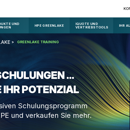
KO
DUKTE UND
IQUOTE UND
HPE GREENLAKE
IHR A
UNGEN
VERTRIEBSTOOLS
LAKE
GREENLAKE TRAINING
CHULUNGEN ...
 IHR POTENZIAL
lusiven Schulungsprogramm
PE und verkaufen Sie mehr.