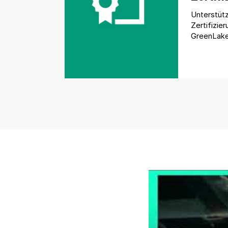
Unterstüt
Zertifizie
GreenLak