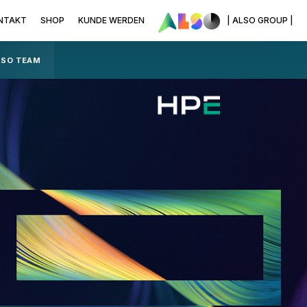
NTAKT
SHOP
KUNDE WERDEN
| ALSO GROUP |
LSO TEAM