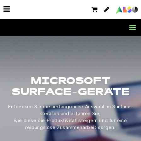
MICROSOFT
SURFACE-GERÄTE
Entdecken Sie die umfangreiche Auswahl an Surface-
Geräten und erfahren Sie,
wie diese die Produktivität steigern und für eine
reibungslose Zusammenarbeit sorgen.