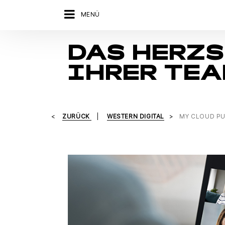
MENÜ
DAS HERZ
IHRER TE
ZURÜCK
WESTERN DIGITAL
MY CLOUD P