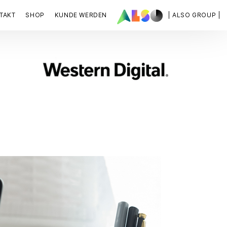
TAKT
SHOP
KUNDE WERDEN
| ALSO GROUP |