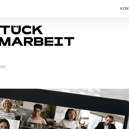
KON
STÜCK
AMARBEIT
USH