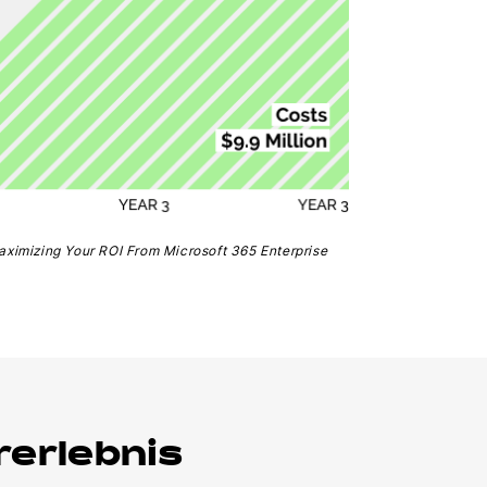
aximizing Your ROI From Microsoft 365 Enterprise
rerlebnis