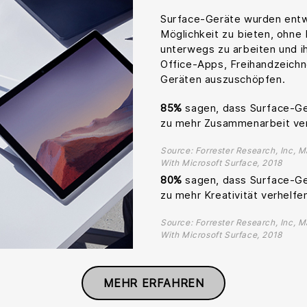
Surface-Geräte wurden entwi
Möglichkeit zu bieten, ohn
unterwegs zu arbeiten und i
Office-Apps, Freihandzeich
Geräten auszuschöpfen.
85%
sagen, dass Surface-Ger
zu mehr Zusammenarbeit ver
Source: Forrester Research, Inc, M
With Microsoft Surface, 2018
80%
sagen, dass Surface-Ger
zu mehr Kreativität verhelfe
Source: Forrester Research, Inc, M
With Microsoft Surface, 2018
MEHR ERFAHREN