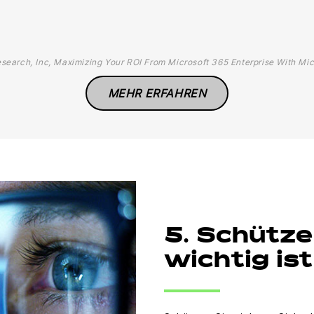
search, Inc, Maximizing Your ROI From Microsoft 365 Enterprise With Mic
MEHR ERFAHREN
5. Schütze
wichtig ist