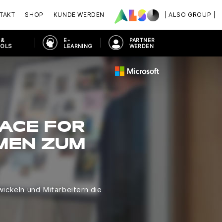
TAKT
SHOP
KUNDE WERDEN
| ALSO GROUP |
 &
E-
PARTNER
OOLS
LEARNING
WERDEN
ACE FOR
MEN ZUM
ickeln und Mitarbeitern die