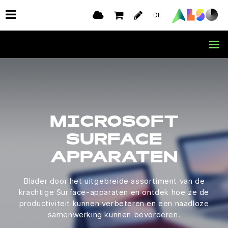
DE
MICROSOFT
SURFACE
APPARATEN
Blader door het uitgebreide assortiment van de
krachtige Surface-apparaten en ontdek hoe ze de
productiviteit kunnen verbeteren en een naadloze
samenwerking kunnen bevorderen.