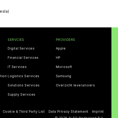
esla)
SERVCIES
PROVIDERS
Digital Services
Apple
Financial Services
HP
IT Services
Microsoft
tion
Logistics Services
Samsung
Solutions Services
Overzicht leveranciers
Supply Services
Cookie & Third Party List
Data Privacy Statement
Imprint
© 2026 ALSO Nederland B.V.